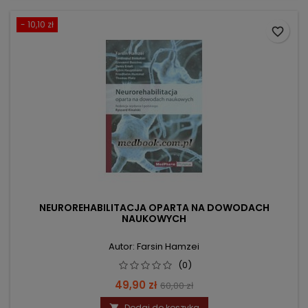
- 10,10 zł
favorite_border
NEUROREHABILITACJA OPARTA NA DOWODACH
NAUKOWYCH
Autor: Farsin Hamzei
(0)
Cena
Cena
49,90 zł
60,00 zł
podstawowa
Dodaj do koszyka
