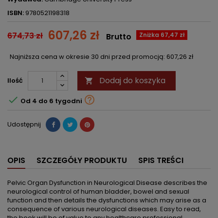
ISBN:
9780521198318
607,26 zł
674,73 zł
Zniżka 67,47 zł
Brutto
Najniższa cena w okresie 30 dni przed promocją:
607,26 zł
Dodaj do koszyka
Ilość



Od 4 do 6 tygodni
Udostępnij
OPIS
SZCZEGÓŁY PRODUKTU
SPIS TREŚCI
Pelvic Organ Dysfunction in Neurological Disease describes the
neurological control of human bladder, bowel and sexual
function and then details the dysfunctions which may arise as a
consequence of various neurological diseases. Easy to read,
the book will be of value to any healthcare professional