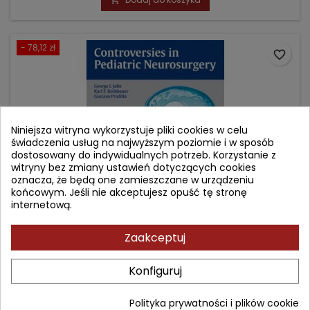
- 78,12 zł
favorite_border
Niniejsza witryna wykorzystuje pliki cookies w celu
świadczenia usług na najwyższym poziomie i w sposób
dostosowany do indywidualnych potrzeb. Korzystanie z
witryny bez zmiany ustawień dotyczących cookies
oznacza, że będą one zamieszczane w urządzeniu
końcowym. Jeśli nie akceptujesz opuść tę stronę
internetową.
CONTROVERSIES IN PEDIATRIC NEUROSURGERY
Zaakceptuj
Konfiguruj
Autor: George I. Jallo
(0)
Polityka prywatności i plików cookie
Cena
Cena
703,08 zł