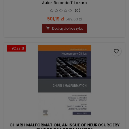
Autor: Rolando T. Lazaro
(0)
Cena
Cena
501,19 zł
589,63 zł
podstawowa
Dodaj do koszyka

- 92,22 zł
favorite_border
CHIARI I MALFORMATION, AN ISSUE OF NEUROSURGERY