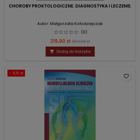
CHOROBY PROKTOLOGICZNE. DIAGNOSTYKA I LECZENIE.
Autor: Małgorzata Kołodziejczak
(0)
Cena
Cena
219,90 zł
254,00 zł
podstawowa
Dodaj do koszyka

- 11,10 zł
favorite_border