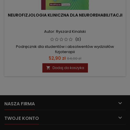
NEUROFIZJOLOGIA KLINICZNA DLA NEUROREHABILITACJI
Autor: Ryszard Kinalski
(0)
Podręcznik dla studentów i absolwentów wydziałów
fizjoterapii
Cena
Cena
52,90 zł
64,00 zł
podstawowa
Dodaj do koszyka


NASZA FIRMA

TWOJE KONTO