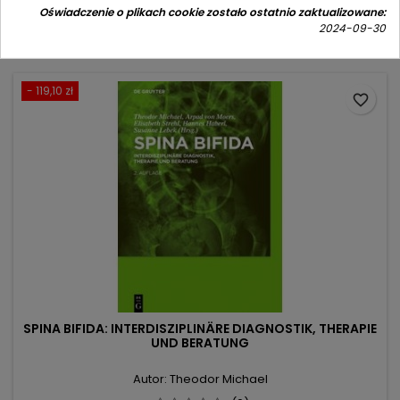
781,20 zł
Oświadczenie o plikach cookie zostało ostatnio zaktualizowane:
podstawowa
2024-09-30
Dodaj do koszyka

- 119,10 zł
favorite_border
SPINA BIFIDA: INTERDISZIPLINÄRE DIAGNOSTIK, THERAPIE
UND BERATUNG
Autor: Theodor Michael