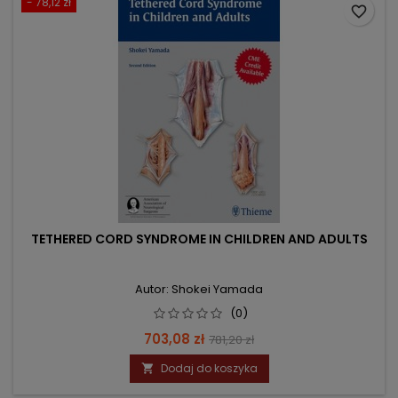
- 78,12 zł
favorite_border
TETHERED CORD SYNDROME IN CHILDREN AND ADULTS
Autor: Shokei Yamada
(0)
Cena
Cena
703,08 zł
781,20 zł
podstawowa
Dodaj do koszyka
