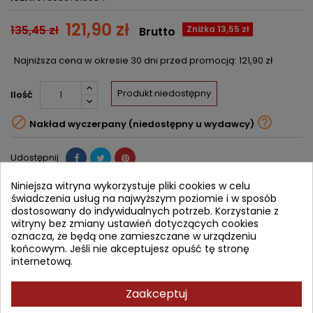
121,90 zł
135,45 zł
Zniżka 13,55 zł
Brutto
Najniższa cena w okresie 30 dni przed promocją:
121,90 zł
Produkt niedostępny
Ilość


Nakład wyczerpany (niedostępny u wydawcy)
Udostępnij
Niniejsza witryna wykorzystuje pliki cookies w celu
Powiadom mnie o dostępności
świadczenia usług na najwyższym poziomie i w sposób
Wprowadź swój adres email, aby otrzymać powiadomienie o
dostosowany do indywidualnych potrzeb. Korzystanie z
dostępności tej książki
witryny bez zmiany ustawień dotyczących cookies
oznacza, że będą one zamieszczane w urządzeniu
ZAPISZ
końcowym. Jeśli nie akceptujesz opuść tę stronę
internetową.
OPIS
SZCZEGÓŁY PRODUKTU
Zaakceptuj