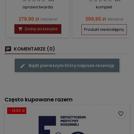
oprawa twarda
komplet
Cena
Cena
Cena
Cena
279,90 zł
399,90 zł
320,00 zł
451,00 zł
podstawowa
podstawow
Dodaj do koszyka

Produkt niedostępny
KOMENTARZE (0)
Bądź pierwszym który napisze recenzję
Często kupowane razem
- 14,60 zł
favorite_border