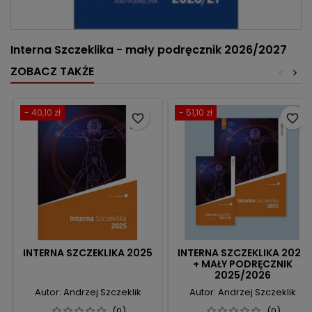
Interna Szczeklika - mały podręcznik 2026/2027
ZOBACZ TAKŻE
<
>
- 40,10 zł
- 51,10 zł
favorite_border
favorite_border
INTERNA SZCZEKLIKA 2025
INTERNA SZCZEKLIKA 2025
+ MAŁY PODRĘCZNIK
2025/2026
Autor: Andrzej Szczeklik
Autor: Andrzej Szczeklik
(0)
(0)