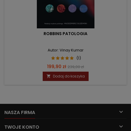
ROBBINS PATOLOGIA
Autor: Vinay Kumar
(1)
Cena
Cena
199,90 zł
239,00 zł
podstawowa
Dodaj do koszyka


NASZA FIRMA

TWOJE KONTO