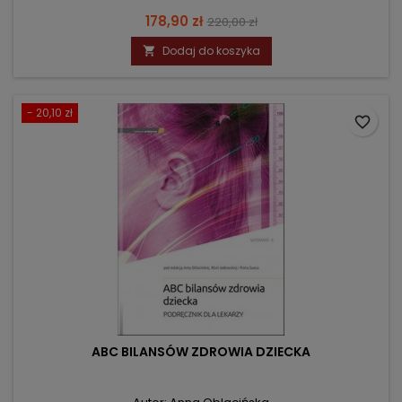
Cena
Cena
178,90 zł
220,00 zł
podstawowa
Dodaj do koszyka

- 20,10 zł
favorite_border
ABC BILANSÓW ZDROWIA DZIECKA