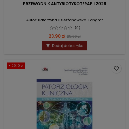
PRZEWODNIK ANTYBIOTYKOTERAPII 2026
Autor: Katarzyna Dzierżanowska-Fangrat
(0)
Cena
Cena
23,90 zł
25,00 zł
podstawowa
Dodaj do koszyka

- 29,10 zł
favorite_border