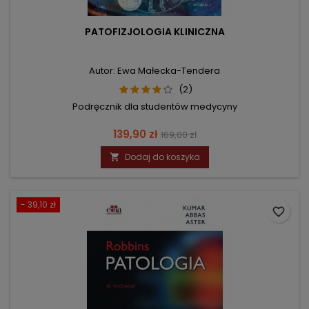
PATOFIZJOLOGIA KLINICZNA
Autor: Ewa Małecka-Tendera
(2)
Podręcznik dla studentów medycyny
Cena
Cena
139,90 zł
169,00 zł
podstawowa
Dodaj do koszyka

- 39,10 zł
favorite_border