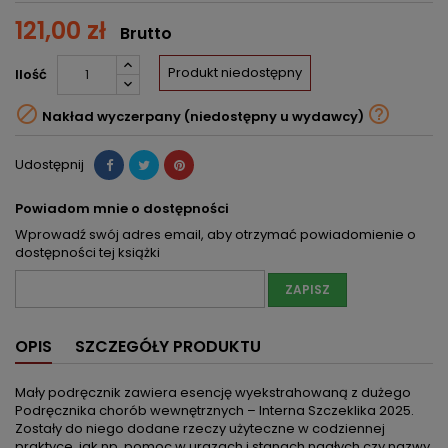
121,00 zł
Brutto
Produkt niedostępny
Ilość


Nakład wyczerpany (niedostępny u wydawcy)
Udostępnij
Powiadom mnie o dostępności
Wprowadź swój adres email, aby otrzymać powiadomienie o
dostępności tej książki
ZAPISZ
OPIS
SZCZEGÓŁY PRODUKTU
Mały podręcznik zawiera esencję wyekstrahowaną z dużego
Podręcznika chorób wewnętrznych – Interna Szczeklika 2025.
Zostały do niego dodane rzeczy użyteczne w codziennej
praktyce, jak np. pomoc w urazach i stanach nagłych czy nazwy