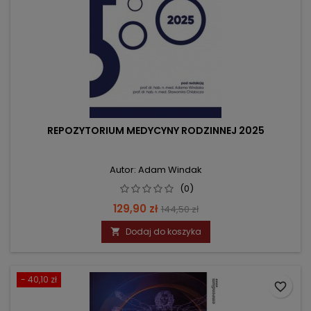
REPOZYTORIUM MEDYCYNY RODZINNEJ 2025
Autor: Adam Windak
(0)
Cena
Cena
129,90 zł
144,50 zł
podstawowa
Dodaj do koszyka

- 40,10 zł
favorite_border