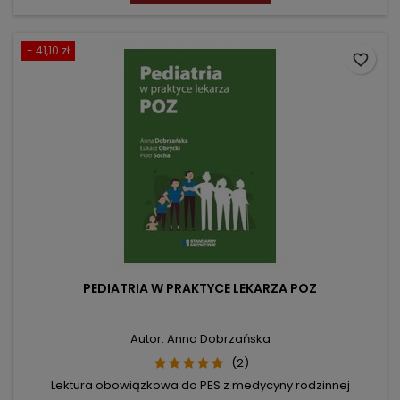
- 41,10 zł
favorite_border
PEDIATRIA W PRAKTYCE LEKARZA POZ
Autor: Anna Dobrzańska
(2)
Lektura obowiązkowa do PES z medycyny rodzinnej