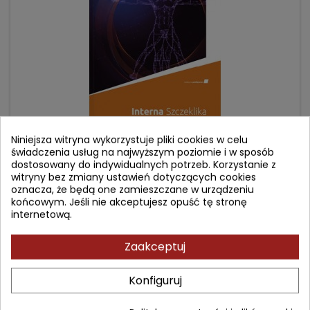
Niniejsza witryna wykorzystuje pliki cookies w celu
świadczenia usług na najwyższym poziomie i w sposób
INTERNA SZCZEKLIKA 2025
dostosowany do indywidualnych potrzeb. Korzystanie z
witryny bez zmiany ustawień dotyczących cookies
oznacza, że będą one zamieszczane w urządzeniu
Autor: Andrzej Szczeklik
końcowym. Jeśli nie akceptujesz opuść tę stronę
(0)
internetową.
oprawa twarda
Zaakceptuj
Cena
Cena
279,90 zł
320,00 zł
podstawowa
Konfiguruj
Dodaj do koszyka
