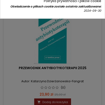
Polityka prywatności i plików cookie
- 1,10 zł
Oświadczenie o plikach cookie zostało ostatnio zaktualizowane:
favorite_border
2024-09-30
PRZEWODNIK ANTYBIOTYKOTERAPII 2025
Autor: Katarzyna Dzierżanowska-Fangrat
(0)
Cena
Cena
23,90 zł
25,00 zł
podstawowa
Dodaj do koszyka
