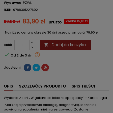
Wydawca:
PZWL
ISBN:
9788301227692
83,90 zł
99,00 zł
Zniżka 15,10 zł
Brutto
Najniższa cena w okresie 30 dni przed promocją:
79,90 zł
Dodaj do koszyka
Ilość



Od 2 do 3 dni
Udostępnij
OPIS
SZCZEGÓŁY PRODUKTU
SPIS TREŚCI
Wydanie z serii „W gabinecie lekarza specjalisty” – Kardiologia.
Publikacja przedstawia etiologię, diagnostykę, leczenie i
powikłania zapalenia mięśnia sercowego. Zostanie