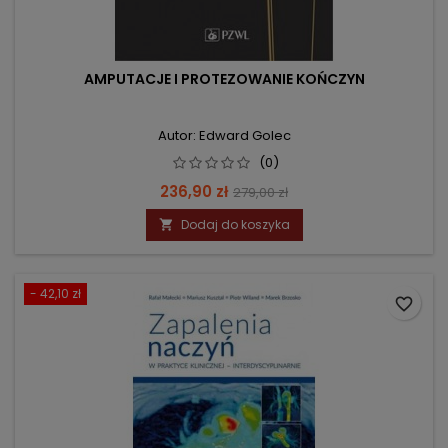
AMPUTACJE I PROTEZOWANIE KOŃCZYN
Autor: Edward Golec
(0)
Cena
Cena
236,90 zł
279,00 zł
podstawowa
Dodaj do koszyka

- 42,10 zł
favorite_border