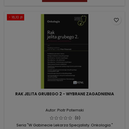
- 16,10 zł
favorite_border
RAK JELITA GRUBEGO 2 - WYBRANE ZAGADNIENIA
Autor: Piotr Potemski
(0)
Seria "W Gabinecie Lekarza Specjalisty. Onkologia."