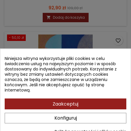
Cena
Cena
92,90 zł
109,00 zł
podstawowa
Dodaj do koszyka

- 50,10 zł
favorite_border
Niniejsza witryna wykorzystuje pliki cookies w celu
świadczenia usług na najwyższym poziomie i w sposób
dostosowany do indywidualnych potrzeb. Korzystanie z
witryny bez zmiany ustawień dotyczących cookies
oznacza, że będą one zamieszczane w urządzeniu
końcowym. Jeśli nie akceptujesz opuść tę stronę
internetową.
Zaakceptuj
ATLAS ULTRASONOGRAFICZNY GUZÓW PIERSI
Konfiguruj