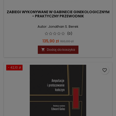
ZABIEGI WYKONYWANE W GABINECIE GINEKOLOGICZNYM
- PRAKTYCZNY PRZEWODNIK
Autor: Jonathan S. Berek
(0)
Cena
Cena
135,90 zł
160,00 zł
podstawowa
Dodaj do koszyka

- 42,10 zł
favorite_border