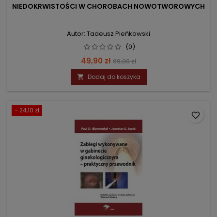
NIEDOKRWISTOŚCI W CHOROBACH NOWOTWOROWYCH
Autor: Tadeusz Pieńkowski
(0)
Cena
Cena
49,90 zł
69,00 zł
podstawowa
Dodaj do koszyka

- 24,10 zł
favorite_border