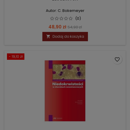
Autor: C. Bokemeyer
(0)
Cena
Cena
48,90 zł
54,90 zł
podstawowa
Dodaj do koszyka

- 19,10 zł
favorite_border