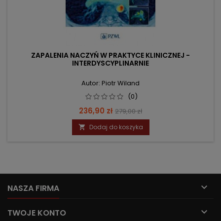
ZAPALENIA NACZYŃ W PRAKTYCE KLINICZNEJ -
INTERDYSCYPLINARNIE
Autor: Piotr Wiland
(0)
Cena
Cena
236,90 zł
279,00 zł
podstawowa
Dodaj do koszyka


NASZA FIRMA

TWOJE KONTO