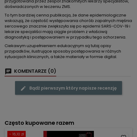
przygotowana przez zespół znakomitych lekarzy specjalistów,
doświadczonych w leczeniu ZMS.
To tym bardziej cenna publikacja, że dane epidemiologiczne
wskazują, że częstość występowania chorób zapalnych mięśnia
sercowego znacznie zwiększyła się po epidemii SARS-COV-19 i
lekarze specjaliści mają ciągle problem z właściwą
diagnostyką i postępowaniem w przypadku tego schorzenia.
Ciekawym uzupełnieniem edukacyjnym są tutaj opisy
przypadków, ilustrujące sposoby postępowania w różnych
sytuacjach klinicznych, a także materiały w formie digital.
KOMENTARZE (0)
Bądź pierwszym który napisze recenzję
Często kupowane razem
- 16,10 zł