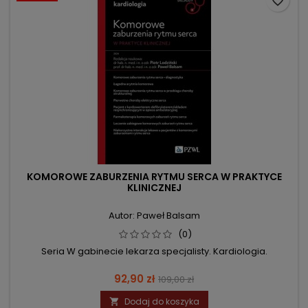
favorite_border
KOMOROWE ZABURZENIA RYTMU SERCA W PRAKTYCE
KLINICZNEJ
Autor: Paweł Balsam
(0)
Seria W gabinecie lekarza specjalisty. Kardiologia.
Cena
Cena
92,90 zł
109,00 zł
podstawowa
Dodaj do koszyka
