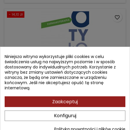
- 14,10 zł
favorite_border
Niniejsza witryna wykorzystuje pliki cookies w celu
świadczenia usług na najwyższym poziomie i w sposób
dostosowany do indywidualnych potrzeb. Korzystanie z
witryny bez zmiany ustawień dotyczących cookies
oznacza, że będą one zamieszczane w urządzeniu
końcowym. Jeśli nie akceptujesz opuść tę stronę
internetową.
FARMAKOTERAPIA OTYŁOŚCI. KOMPENDIUM.
Zaakceptuj
Autor: Lucyna Ostrowska
Konfiguruj
(0)
Cena
Cena
84,90 zł
99,00 zł
Polityka prywatności i plików cookie