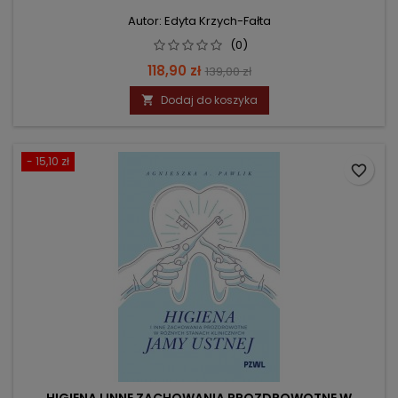
Autor: Edyta Krzych-Fałta
(0)
Cena
Cena
118,90 zł
139,00 zł
podstawowa
Dodaj do koszyka

- 15,10 zł
favorite_border