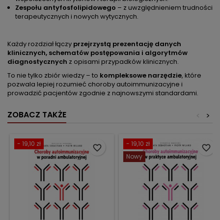
Zespołu antyfosfolipidowego
– z uwzględnieniem trudności
terapeutycznych i nowych wytycznych.
Każdy rozdział łączy
przejrzystą prezentację danych
klinicznych, schematów postępowania i algorytmów
diagnostycznych
z opisami przypadków klinicznych.
To nie tylko zbiór wiedzy – to
kompleksowe narzędzie
, które
pozwala lepiej rozumieć choroby autoimmunizacyjne i
prowadzić pacjentów zgodnie z najnowszymi standardami.
ZOBACZ TAKŻE
<
>
- 19,10 zł
- 19,10 zł
favorite_border
favorite_border
Nowy