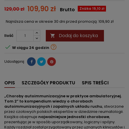
109,90 zł
129,00 zł
Zniżka 19,10 zł
Brutto
Najniższa cena w okresie 30 dni przed promocją:
109,90 zł
Dodaj do koszyka
Ilość



W ciągu 24 godzin
Udostępnij
OPIS
SZCZEGÓŁY PRODUKTU
SPIS TREŚCI
„Choroby autoimmunizacyjne w praktyce ambulatoryjnej.
Tom 2”
to kompendium wiedzy o chorobach
autoimmunizacyjnych i zapalnych układu ruchu
, stworzone
przez czołowych polskich ekspertów w dziedzinie reumatologii.
Książka obejmuje
najważniejsze jednostki chorobowe
,
prezentując je w sposób uporządkowany, logiczny i spójny.
Każdy rozdział został przygotowany przez uznanych klinicystów i