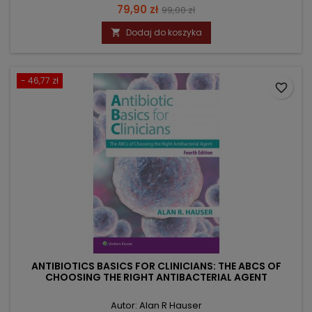
Cena
Cena
79,90 zł
99,00 zł
podstawowa
Dodaj do koszyka

- 46,77 zł
favorite_border
ANTIBIOTICS BASICS FOR CLINICIANS: THE ABCS OF
CHOOSING THE RIGHT ANTIBACTERIAL AGENT
Autor: Alan R Hauser