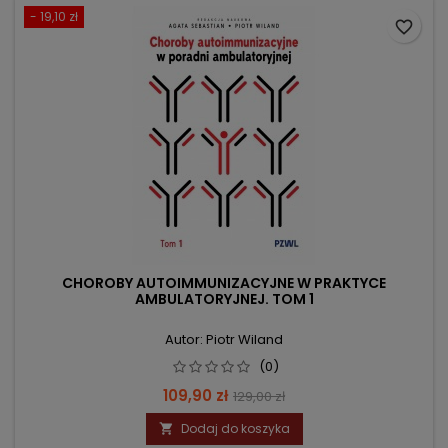
- 19,10 zł
favorite_border
CHOROBY AUTOIMMUNIZACYJNE W PRAKTYCE
AMBULATORYJNEJ. TOM 1
Autor: Piotr Wiland
(0)
Cena
Cena
109,90 zł
129,00 zł
podstawowa
Dodaj do koszyka
