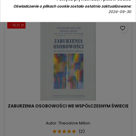
podstawowa
Dodaj do koszyka

Oświadczenie o plikach cookie zostało ostatnio zaktualizowane:
2024-09-30
- 19,10 zł
favorite_border
ZABURZENIA OSOBOWOŚCI WE WSPÓŁCZESNYM ŚWIECIE
Autor: Theodore Millon
(2)