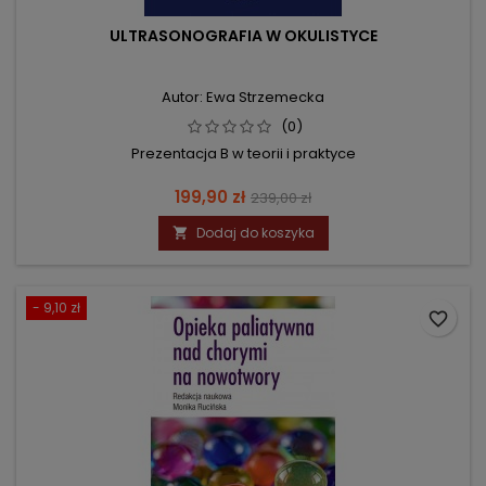
ULTRASONOGRAFIA W OKULISTYCE
Autor: Ewa Strzemecka
(0)
Prezentacja B w teorii i praktyce
Cena
Cena
199,90 zł
239,00 zł
podstawowa
Dodaj do koszyka

- 9,10 zł
favorite_border