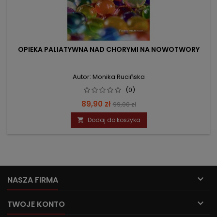
OPIEKA PALIATYWNA NAD CHORYMI NA NOWOTWORY
Autor: Monika Rucińska
(0)
Cena
Cena
89,90 zł
99,00 zł
podstawowa
Dodaj do koszyka


NASZA FIRMA

TWOJE KONTO