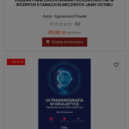
HIGIENA I INNE ZACHOWANIA PROZDROWOTNE W
RÓŻNYCH STANACH KLINICZNYCH JAMY USTNEJ
Autor: Agnieszka Pawlik
(0)
Cena
Cena
83,90 zł
99,00 zł
podstawowa
Dodaj do koszyka

- 39,10 zł
favorite_border