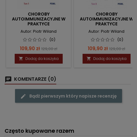
CHOROBY
CHOROBY
AUTOIMMUNIZACYJNE W
AUTOIMMUNIZACYJNE W
PRAKTYCE
PRAKTYCE
AMBULATORYJNEJ. TOM 1
AMBULATORYJNEJ. TOM 3
Autor: Piotr Wiland
Autor: Piotr Wiland
(0)
(0)
Cena
Cena
Cena
Cena
109,90 zł
109,90 zł
129,00 zł
129,00 zł
podstawowa
podstawow
Dodaj do koszyka
Dodaj do koszyka


KOMENTARZE (0)
Bądź pierwszym który napisze recenzję
Często kupowane razem