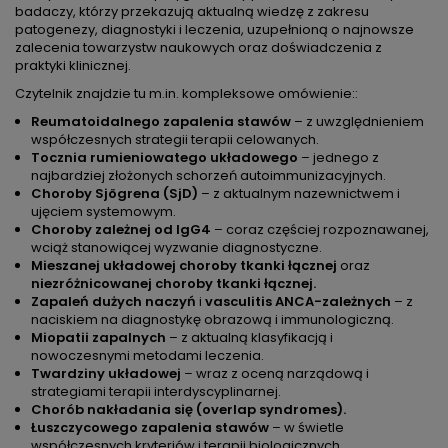
badaczy, którzy przekazują aktualną wiedzę z zakresu
patogenezy, diagnostyki i leczenia, uzupełnioną o najnowsze
zalecenia towarzystw naukowych oraz doświadczenia z
praktyki klinicznej.
Czytelnik znajdzie tu m.in. kompleksowe omówienie::
Reumatoidalnego zapalenia stawów
– z uwzględnieniem
współczesnych strategii terapii celowanych.
Tocznia rumieniowatego układowego
– jednego z
najbardziej złożonych schorzeń autoimmunizacyjnych.
Choroby Sjögrena (SjD)
– z aktualnym nazewnictwem i
ujęciem systemowym.
Choroby zależnej od IgG4
– coraz częściej rozpoznawanej,
wciąż stanowiącej wyzwanie diagnostyczne.
Mieszanej układowej choroby tkanki łącznej
oraz
niezróżnicowanej choroby tkanki łącznej.
Zapaleń dużych naczyń
i
vasculitis ANCA-zależnych
– z
naciskiem na diagnostykę obrazową i immunologiczną.
Miopatii zapalnych
– z aktualną klasyfikacją i
nowoczesnymi metodami leczenia.
Twardziny układowej
– wraz z oceną narządową i
strategiami terapii interdyscyplinarnej.
Chorób nakładania się (overlap syndromes).
Łuszczycowego zapalenia stawów
– w świetle
współczesnych kryteriów i terapii biologicznych.