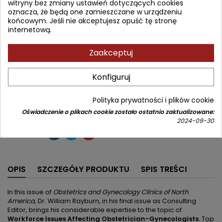
witryny bez zmiany ustawień dotyczących cookies
Wydawca:
Elsevier
oznacza, że będą one zamieszczane w urządzeniu
ISBN:
9780443317323
końcowym. Jeśli nie akceptujesz opuść tę stronę
internetową.
436,93 zł
514,03 zł
Zniżka 77,10 zł
Brutto
Zaakceptuj
Najniższa cena w okresie 30 dni przed promocją:
436,93 zł
Konfiguruj
Dodaj do koszyka
Ilość

Polityka prywatności i plików cookie


Od 4 do 6 tygodni
Oświadczenie o plikach cookie zostało ostatnio zaktualizowane:
2024-09-30
Udostępnij
OPIS
SZCZEGÓŁY PRODUKTU
SPIS TREŚCI
In this issue of
Obstetrics and Gynecology Clinics of North
America
, Dr. William Rayburn, in his final issue as Consulting
Editor, brings his considerable expertise to the topic of
Workforce Issues Affecting Obstetrician-Gynecologists
. Top