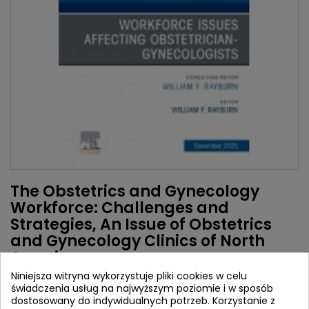
The Obstetrics and Gynecology
Workforce: Challenges and
Strategies, An Issue of Obstetrics
and Gynecology Clinics of North
Ameri
Niniejsza witryna wykorzystuje pliki cookies w celu
Autorzy:
świadczenia usług na najwyższym poziomie i w sposób
William F. Rayburn
dostosowany do indywidualnych potrzeb. Korzystanie z