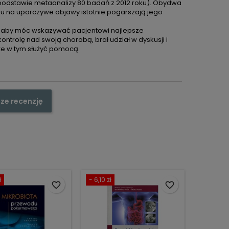
na podstawie metaanalizy 80 badań z 2012 roku). Obydwa
ędu na uporczywe objawy istotnie pogarszają jego
, aby móc wskazywać pacjentowi najlepsze
ntrolę nad swoją chorobą, brał udział w dyskusji i
że w tym służyć pomocą.
ze recenzję
ł
- 6,10 zł
favorite_border
favorite_border