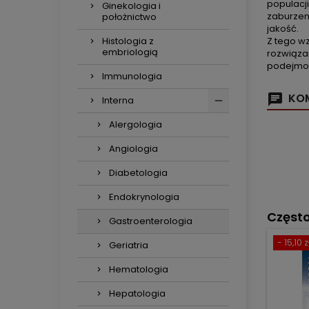
populacji
Ginekologia i
zaburzeni
położnictwo
jakość.
Histologia z
Z tego w
embriologią
rozwiązan
podejmow
Immunologia
KOM
Interna
Alergologia
Angiologia
Diabetologia
Endokrynologia
Częst
Gastroenterologia
- 15,10 z
Geriatria
Hematologia
Hepatologia