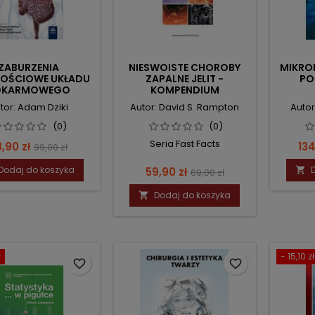
ZABURZENIA
NIESWOISTE CHOROBY
MIKRO
OŚCIOWE UKŁADU
ZAPALNE JELIT -
PO
OKARMOWEGO
KOMPENDIUM
tor: Adam Dziki
Autor: David S. Rampton
Autor
(0)
(0)
Seria Fast Facts
ena
Cena
Ce
,90 zł
134
99,00 zł
podstawowa
Dodaj do koszyka
Cena
Cena
59,90 zł

69,00 zł
podstawowa
Dodaj do koszyka

ł
- 15,10 zł
favorite_border
favorite_border