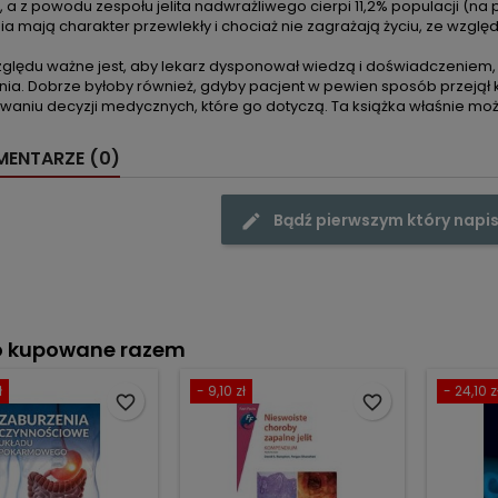
, a z powodu zespołu jelita nadwrażliwego cierpi 11,2% populacji (
a mają charakter przewlekły i chociaż nie zagrażają życiu, ze wzgl
zględu ważne jest, aby lekarz dysponował wiedzą i doświadczeniem
ia. Dobrze byłoby również, gdyby pacjent w pewien sposób przejął ko
aniu decyzji medycznych, które go dotyczą. Ta książka właśnie mo
ENTARZE (0)
Bądź pierwszym który napis
o kupowane razem
ł
- 9,10 zł
- 24,10 z
favorite_border
favorite_border