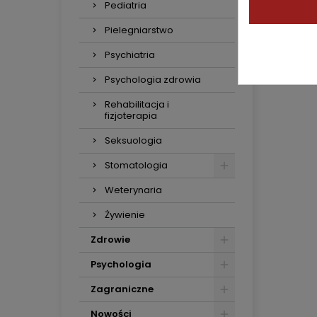
Pediatria
Pielegniarstwo
Psychiatria
Psychologia zdrowia
Rehabilitacja i
fizjoterapia
Seksuologia
Stomatologia
Weterynaria
Żywienie
Zdrowie
Psychologia
Zagraniczne
Nowości