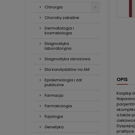
Chirurgia
Choroby zakaźne
Dermatologia i
kosmetologia
Diagnostyka
laboratoryjna
Diagnostyka obrazowa
Dla kandydatów na AM
OPIS
Epidemiologia i zdr.
publiczne
Książkę 
Farmacja
Napisana 
pacjentó
Farmakologia
skomplik
a także p
Fizjologia
ciekawost
Dyspepsj
Genetyka
praktyce 