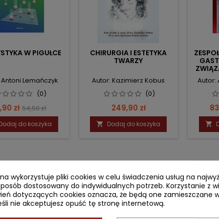
STYKA W PIGUŁCE
CHIRURGIA I ESTETYKA
ZESPO
TWARZY
GAST
ZWIĄZ
: Antoni Lemańczyk
Autor: Kazimierz Kobus
Autor:
(0)
(0)
ena
Cena
Cena
C
,90 zł
249,90 zł
83
54,50 zł
podstawowa
Dodaj do koszyka
Dodaj do koszyka


ryna wykorzystuje pliki cookies w celu świadczenia usług na najw
sposób dostosowany do indywidualnych potrzeb. Korzystanie z w
ień dotyczących cookies oznacza, że będą one zamieszczane w
li nie akceptujesz opuść tę stronę internetową.