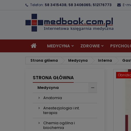
Telefon:
58 3415438; 58 3406065; 512176773
E-ma
D
U
Z
add_circle_outline
Mu
Na
MEDYCYNA
ZDROWIE
PSYCHOL
Strona główna
Medycyna
Interna
Gast
Obniżk
STRONA GŁÓWNA
Medycyna
Anatomia
Anestezjologia i int.
terapia
Chemia ogólna i
biochemia