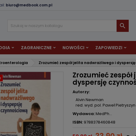
il:
biuro@medbook.com.pl
odaj do listy życzeń
twórz listę życzeń
aloguj się

Utwórz nową listę
sisz być zalogowany by zapisać produkty na swojej liście życzeń.
zwa listy życzeń
OGIA
ZAGRANICZNE
NOWOŚCI
ZAPOWIEDZI
Anuluj
Zaloguj si
roenterologia
Zrozumieć zespół jelita nadwrażliwego i dyspersj
Anuluj
Utwórz listę życze
Zrozumieć zespół 
a
dyspersję czynno
Autorzy:
Alvin Newman
red. wyd. pol. Paweł Pietryszyn
Wydawca:
MedPh...
ISBN:
9788378460848