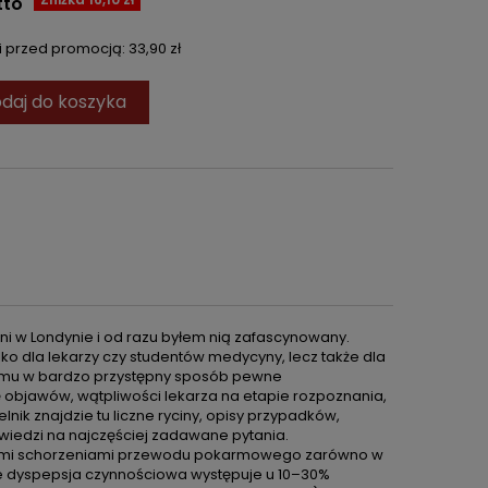
tto
ni przed promocją:
33,90 zł
daj do koszyka
i w Londynie i od razu byłem nią zafascynowany.
ylko dla lekarzy czy studentów medycyny, lecz także dla
a mu w bardzo przystępny sposób pewne
objawów, wątpliwości lekarza na etapie rozpoznania,
nik znajdzie tu liczne ryciny, opisy przypadków,
powiedzi na najczęściej zadawane pytania.
zonymi schorzeniami przewodu pokarmowego zarówno w
, że dyspepsja czynnościowa występuje u 10–30%