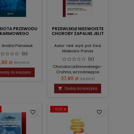
BIOTA PRZEWODU
PRZEWLEKŁE NIESWOISTE
KARMOWEGO
CHOROBY ZAPALNE JELIT
: Anatol Panasiuk
Autor: red. wyd. pol. Ewa
Małecka-Panas
(0)
(0)
na
Cena
,90 zł
159,00 zł
Choroba Leśniowskiego-
podstawowa
Crohna, wrzodziejące
Dodaj do koszyka
zapalenie jelita grubego
Cena
Cena
27,90 zł
34,00 zł
podstawowa
Dodaj do koszyka

- 12,10 zł
favorite_border
favorite_border