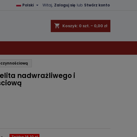

Polski
Witaj,
Zaloguj się
lub
Stwórz konto
×
×
×
shopping_cart
Koszyk:
0
szt. - 0,00 zł
ę
ę czynnościową
ń
jelita nadwrażliwego i
ściową
Zniżka 16,10 zł