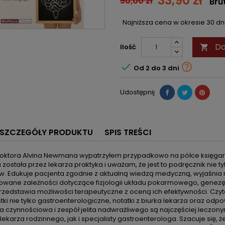
33,90 zł
50,00 zł
Bru
Najniższa cena w okresie 30 d
Do
Ilość



Od 2 do 3 dni
Udostępnij
SZCZEGÓŁY PRODUKTU
SPIS TREŚCI
doktora Alvina Newmana wypatrzyłem przypadkowo na półce księgarn
została przez lekarza praktyka i uważam, że jest to podręcznik nie t
w. Edukuje pacjenta zgodnie z aktualną wiedzą medyczną, wyjaśni
owane zależności dotyczące fizjologii układu pokarmowego, genezę 
rzedstawia możliwości terapeutyczne z oceną ich efektywności. Czytel
ki nie tylko gastroenterologiczne, notatki z biurka lekarza oraz od
a czynnościowa i zespół jelita nadwrażliwego są najczęściej lec
lekarza rodzinnego, jak i specjalisty gastroenterologa. Szacuje się