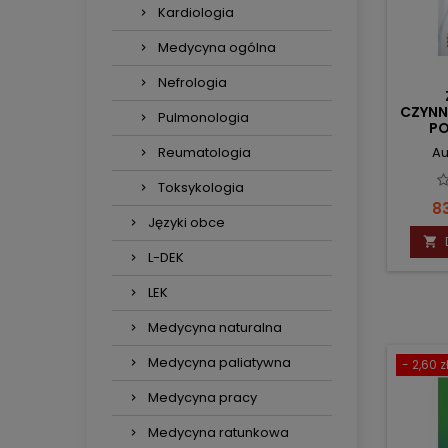
Kardiologia
Medycyna ogólna
Nefrologia
CZYNN
Pulmonologia
P
Au
Reumatologia
Toksykologia
C
83
Języki obce

L-DEK
LEK
Medycyna naturalna
Medycyna paliatywna
- 2,60 z
Medycyna pracy
Medycyna ratunkowa