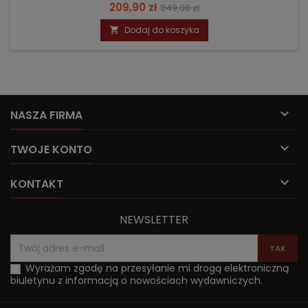
Cena
Cena
209,90 zł
249,00 zł
podstawowa
Dodaj do koszyka


NASZA FIRMA

TWOJE KONTO

KONTAKT
NEWSLETTER
Wyrażam zgodę na przesyłanie mi drogą elektroniczną
biuletynu z informacją o nowościach wydawniczych.