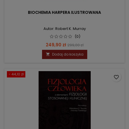
BIOCHEMIA HARPERA ILUSTROWANA
Autor: Robert K. Murray
(0)
Cena
Cena
249,90 zł
299,00 zł
podstawowa
Dodaj do koszyka

- 44,10 zł
favorite_border