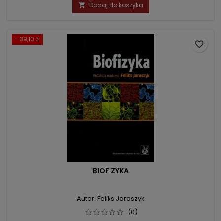
podstawowa
Dodaj do koszyka

- 39,10 zł
favorite_border
BIOFIZYKA
Autor: Feliks Jaroszyk
(0)