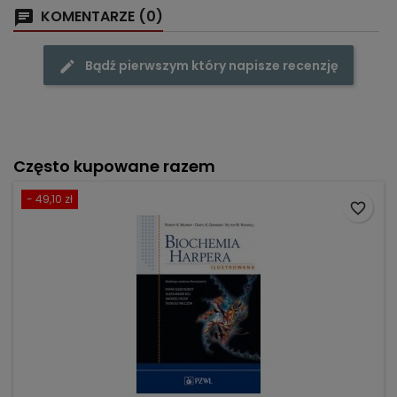
KOMENTARZE (0)
Bądź pierwszym który napisze recenzję
Często kupowane razem
- 49,10 zł
favorite_border