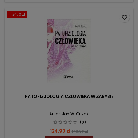
- 24,10 zł
favorite_border
PATOFIZJOLOGIA CZŁOWIEKA W ZARYSIE
Autor: Jan W. Guzek
(0)
Cena
Cena
124,90 zł
149,00 zł