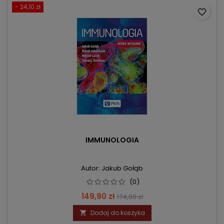
- 24,10 zł
favorite_border
IMMUNOLOGIA
Autor: Jakub Gołąb
(0)
Cena
Cena
149,90 zł
174,00 zł
podstawowa
Dodaj do koszyka
