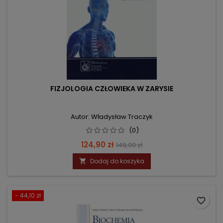
FIZJOLOGIA CZŁOWIEKA W ZARYSIE
Autor: Władysław Traczyk
(0)
Cena
Cena
124,90 zł
149,00 zł
podstawowa
Dodaj do koszyka

- 44,10 zł
favorite_border