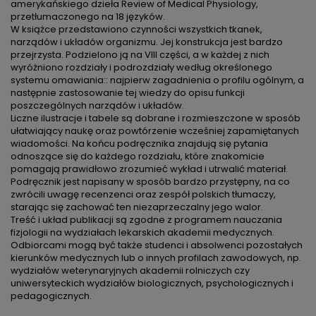
amerykańskiego dzieła Review of Medical Physiology,
przetłumaczonego na 18 języków.
W książce przedstawiono czynności wszystkich tkanek,
narządów i układów organizmu. Jej konstrukcja jest bardzo
przejrzysta. Podzielono ją na VIII części, a w każdej z nich
wyróżniono rozdziały i podrozdziały według określonego
systemu omawiania:: najpierw zagadnienia o profilu ogólnym, a
następnie zastosowanie tej wiedzy do opisu funkcji
poszczególnych narządów i układów.
Liczne ilustracje i tabele są dobrane i rozmieszczone w sposób
ułatwiający naukę oraz powtórzenie wcześniej zapamiętanych
wiadomości. Na końcu podręcznika znajdują się pytania
odnoszące się do każdego rozdziału, które znakomicie
pomagają prawidłowo zrozumieć wykład i utrwalić materiał.
Podręcznik jest napisany w sposób bardzo przystępny, na co
zwrócili uwagę recenzenci oraz zespół polskich tłumaczy,
starając się zachować ten niezaprzeczalny jego walor.
Treść i układ publikacji są zgodne z programem nauczania
fizjologii na wydziałach lekarskich akademii medycznych.
Odbiorcami mogą być także studenci i absolwenci pozostałych
kierunków medycznych lub o innych profilach zawodowych, np.
wydziałów weterynaryjnych akademii rolniczych czy
uniwersyteckich wydziałów biologicznych, psychologicznych i
pedagogicznych.