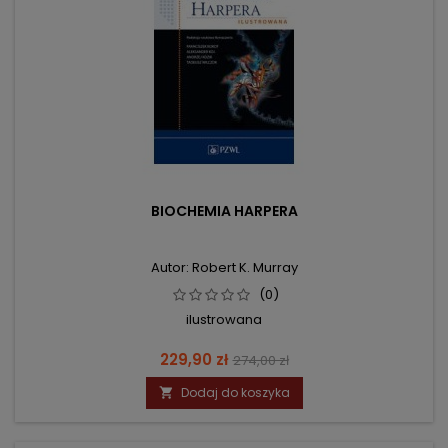
BIOCHEMIA HARPERA
Autor: Robert K. Murray
(0)
ilustrowana
Cena
Cena
229,90 zł
274,00 zł
podstawowa
Dodaj do koszyka
