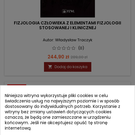
FIZJOLOGIA CZŁOWIEKA Z ELEMENTAMI FIZJOLOGII
STOSOWANEJ I KLINICZNEJ
Autor: Władysław Traczyk
(0)
Cena
Cena
244,90 zł
289,00 zł
podstawowa
Dodaj do koszyka

- 29,10 zł
favorite_border
Niniejsza witryna wykorzystuje pliki cookies w celu
świadczenia usług na najwyższym poziomie i w sposób
dostosowany do indywidualnych potrzeb. Korzystanie z
witryny bez zmiany ustawień dotyczących cookies
oznacza, że będą one zamieszczane w urządzeniu
końcowym. Jeśli nie akceptujesz opuść tę stronę
internetową.