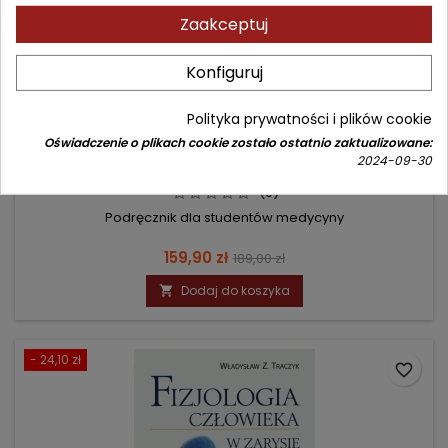
Zaakceptuj
Konfiguruj
KONTUREK FIZJOLOGIA CZŁOWIEKA
Polityka prywatności i plików cookie
Oświadczenie o plikach cookie zostało ostatnio zaktualizowane:
2024-09-30
Autor: Stanisław Konturek
(0)
Podręcznik dla studentów medycyny
Cena
Cena
159,90 zł
189,00 zł
podstawowa
Dodaj do koszyka

- 24,10 zł
favorite_border