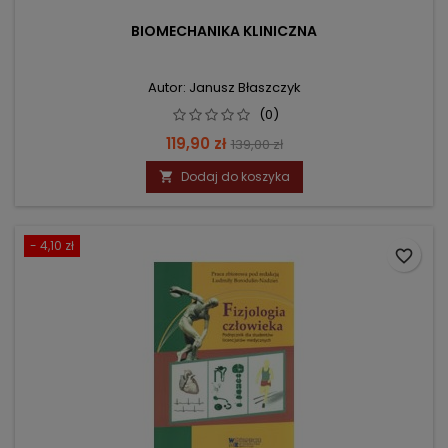
BIOMECHANIKA KLINICZNA
Autor: Janusz Błaszczyk
(0)
Cena
Cena
119,90 zł
139,00 zł
podstawowa
Dodaj do koszyka

- 4,10 zł
favorite_border