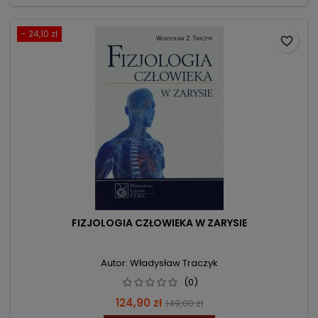
- 24,10 zł
favorite_border
FIZJOLOGIA CZŁOWIEKA W ZARYSIE
Autor: Władysław Traczyk
(0)
Cena
Cena
124,90 zł
149,00 zł