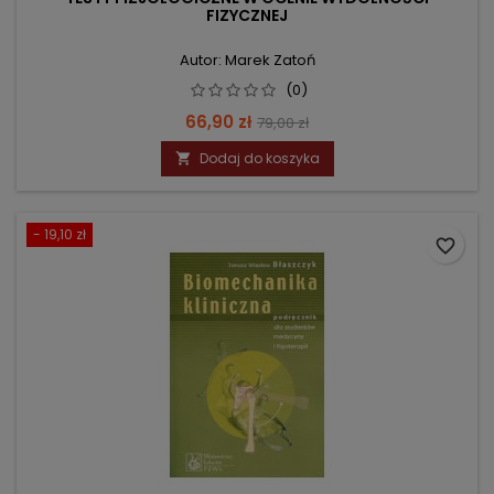
FIZYCZNEJ
Autor: Marek Zatoń
(0)
Cena
Cena
66,90 zł
79,00 zł
podstawowa
Dodaj do koszyka

- 19,10 zł
favorite_border