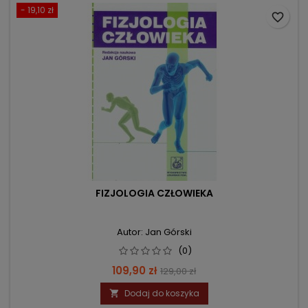
- 19,10 zł
favorite_border
FIZJOLOGIA CZŁOWIEKA
Autor: Jan Górski
(0)
Cena
Cena
109,90 zł
129,00 zł
podstawowa
Dodaj do koszyka
