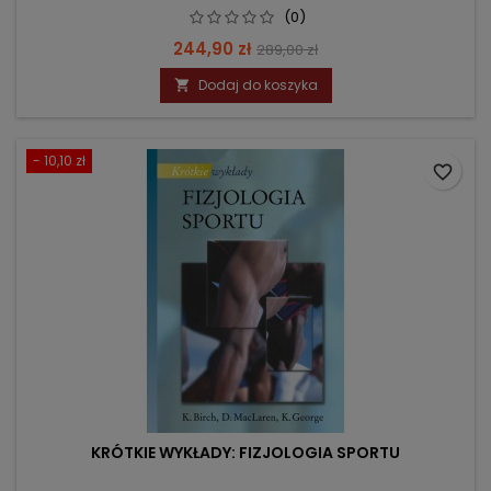
(0)
Cena
Cena
244,90 zł
289,00 zł
podstawowa
Dodaj do koszyka

- 10,10 zł
favorite_border
KRÓTKIE WYKŁADY: FIZJOLOGIA SPORTU