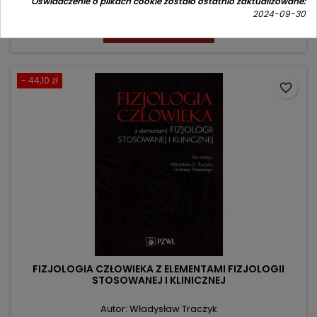
Oświadczenie o plikach cookie zostało ostatnio zaktualizowane:
Cena
Cena
124,90 zł
149,00 zł
2024-09-30
podstawowa
Dodaj do koszyka

- 44,10 zł
favorite_border
FIZJOLOGIA CZŁOWIEKA Z ELEMENTAMI FIZJOLOGII
STOSOWANEJ I KLINICZNEJ
Autor: Władysław Traczyk