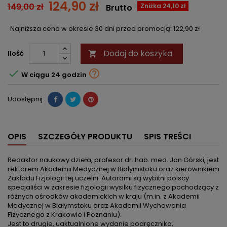
124,90 zł
149,00 zł
Zniżka 24,10 zł
Brutto
Najniższa cena w okresie 30 dni przed promocją:
122,90 zł
Dodaj do koszyka
Ilość



W ciągu 24 godzin
Udostępnij
OPIS
SZCZEGÓŁY PRODUKTU
SPIS TREŚCI
Redaktor naukowy dzieła, profesor dr. hab. med. Jan Górski, jest
rektorem Akademii Medycznej w Białymstoku oraz kierownikiem
Zakładu Fizjologii tej uczelni. Autorami są wybitni polscy
specjaliści w zakresie fizjologii wysiłku fizycznego pochodzący z
różnych ośrodków akademickich w kraju (m.in. z Akademii
Medycznej w Białymstoku oraz Akademii Wychowania
Fizycznego z Krakowie i Poznaniu).
Jest to drugie, uaktualnione wydanie podręcznika,