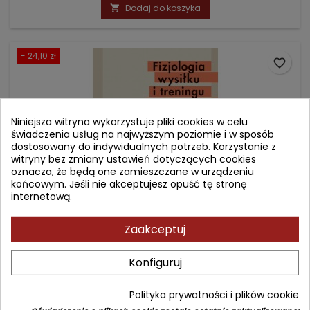
podstawowa
Dodaj do koszyka

- 24,10 zł
favorite_border
Niniejsza witryna wykorzystuje pliki cookies w celu
świadczenia usług na najwyższym poziomie i w sposób
dostosowany do indywidualnych potrzeb. Korzystanie z
witryny bez zmiany ustawień dotyczących cookies
oznacza, że będą one zamieszczane w urządzeniu
końcowym. Jeśli nie akceptujesz opuść tę stronę
internetową.
Zaakceptuj
FIZJOLOGIA WYSIŁKU I TRENINGU FIZYCZNEGO
Konfiguruj
Autor: Jan Górski
Polityka prywatności i plików cookie
(0)