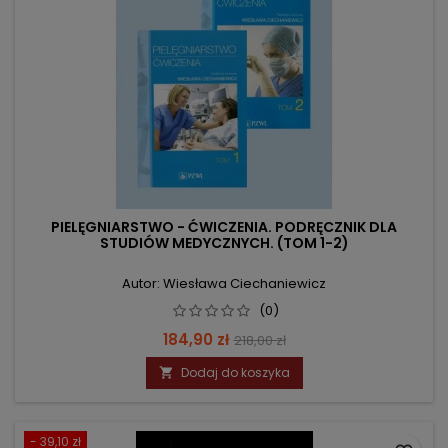
PIELĘGNIARSTWO - ĆWICZENIA. PODRĘCZNIK DLA
STUDIÓW MEDYCZNYCH. (TOM 1-2)
Autor: Wiesława Ciechaniewicz
(0)
Cena
Cena
184,90 zł
218,00 zł
podstawowa
Dodaj do koszyka

- 39,10 zł