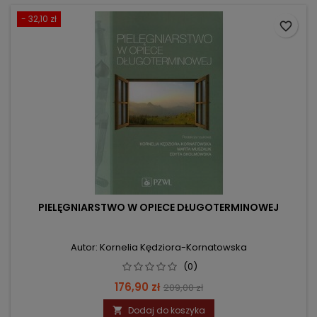
- 32,10 zł
favorite_border
PIELĘGNIARSTWO W OPIECE DŁUGOTERMINOWEJ
Autor: Kornelia Kędziora-Kornatowska
(0)
Cena
Cena
176,90 zł
209,00 zł
podstawowa
Dodaj do koszyka
