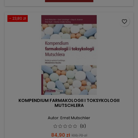
- 23,80 zł
favorite_border
KOMPENDIUM FARMAKOLOGII I TOKSYKOLOGII
MUTSCHLERA
Autor: Ernst Mutschler
(0)
Cena
Cena
84,90 zł
108,70 zł