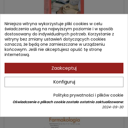
Niniejsza witryna wykorzystuje pliki cookies w celu
świadczenia usług na najwyższym poziomie i w sposób
dostosowany do indywidualnych potrzeb. Korzystanie z
witryny bez zmiany ustawień dotyczących cookies
oznacza, że będą one zamieszczane w urządzeniu
WSTRZYKNIĘCIA ŚRÓDSKÓRNE, PODSKÓRNE,
końcowym. Jeśli nie akceptujesz opuść tę stronę
DOMIĘŚNIOWE I DOŻYLNE
internetową.
Autor: Wiesława Ciechaniewicz
Zaakceptuj
(0)
Cena
Cena
99,90 zł
119,00 zł
Konfiguruj
podstawowa
Dodaj do koszyka

Polityka prywatności i plików cookie
Oświadczenie o plikach cookie zostało ostatnio zaktualizowane:
2024-09-30
- 39,10 zł
favorite_border