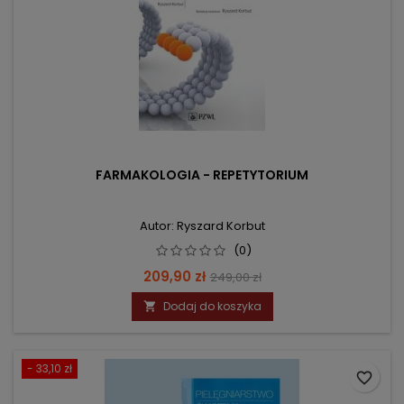
FARMAKOLOGIA - REPETYTORIUM
Autor: Ryszard Korbut
(0)
Cena
Cena
209,90 zł
249,00 zł
podstawowa
Dodaj do koszyka

- 33,10 zł
favorite_border