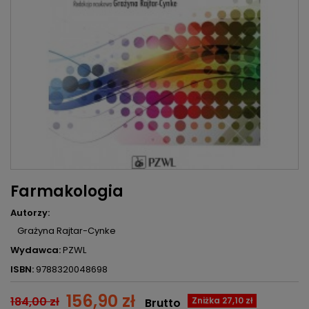
Farmakologia
Autorzy:
Grażyna Rajtar-Cynke
Wydawca:
PZWL
ISBN:
9788320048698
156,90 zł
184,00 zł
Zniżka 27,10 zł
Brutto