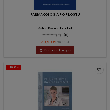
FARMAKOLOGIA PO PROSTU
Autor: Ryszard Korbut
(0)
Cena
Cena
30,90 zł
39,00 zł
podstawowa
Dodaj do koszyka

- 19,10 zł
favorite_border