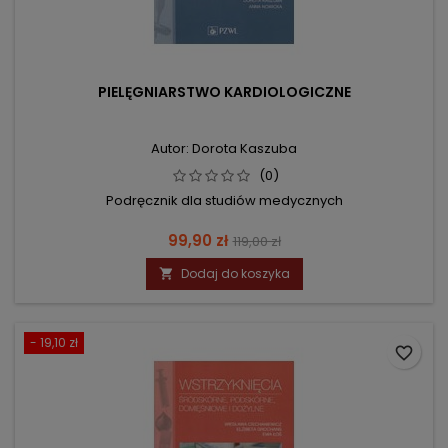
PIELĘGNIARSTWO KARDIOLOGICZNE
Autor: Dorota Kaszuba
(0)
Podręcznik dla studiów medycznych
Cena
Cena
99,90 zł
119,00 zł
podstawowa
Dodaj do koszyka

- 19,10 zł
favorite_border