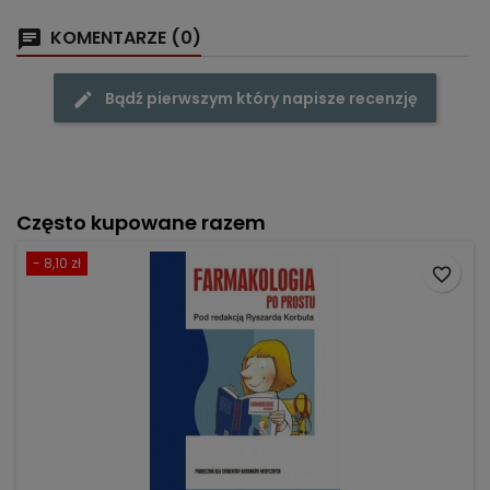
KOMENTARZE (0)
Bądź pierwszym który napisze recenzję
Często kupowane razem
- 8,10 zł
favorite_border