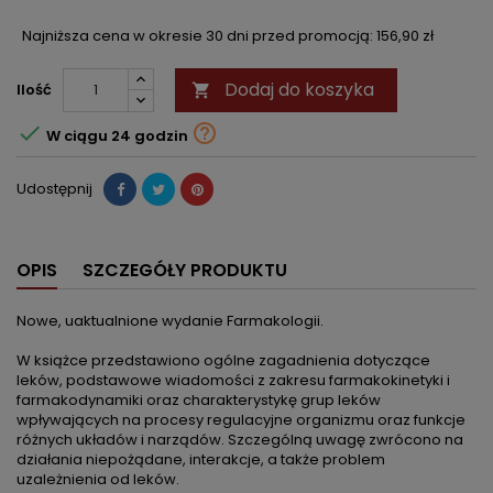
Najniższa cena w okresie 30 dni przed promocją:
156,90 zł
Dodaj do koszyka
Ilość



W ciągu 24 godzin
Udostępnij
OPIS
SZCZEGÓŁY PRODUKTU
Nowe, uaktualnione wydanie Farmakologii.
W książce przedstawiono ogólne zagadnienia dotyczące
leków, podstawowe wiadomości z zakresu farmakokinetyki i
farmakodynamiki oraz charakterystykę grup leków
wpływających na procesy regulacyjne organizmu oraz funkcje
różnych układów i narządów. Szczególną uwagę zwrócono na
działania niepożądane, interakcje, a także problem
uzależnienia od leków.