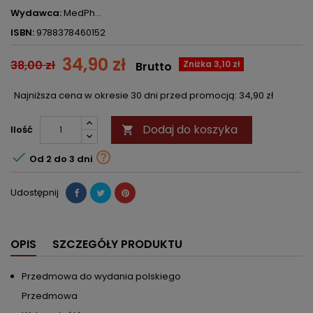
Wydawca:
MedPh...
ISBN:
9788378460152
34,90 zł
38,00 zł
Zniżka 3,10 zł
Brutto
Najniższa cena w okresie 30 dni przed promocją:
34,90 zł
Dodaj do koszyka
Ilość



Od 2 do 3 dni
Udostępnij
OPIS
SZCZEGÓŁY PRODUKTU
Przedmowa do wydania polskiego
Przedmowa