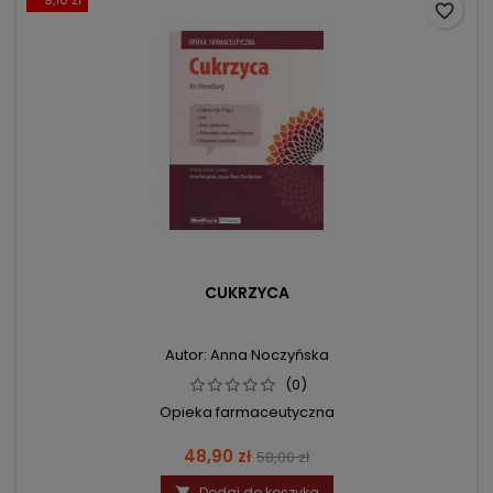
favorite_border
CUKRZYCA
Autor: Anna Noczyńska
(0)
Opieka farmaceutyczna
Cena
Cena
48,90 zł
58,00 zł
podstawowa
Dodaj do koszyka
