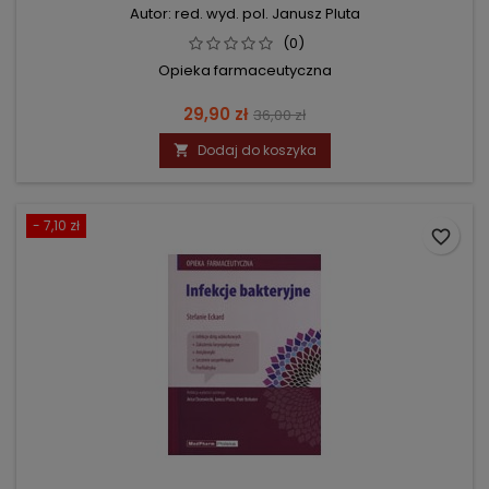
Autor: red. wyd. pol. Janusz Pluta
(0)
Opieka farmaceutyczna
Cena
Cena
29,90 zł
36,00 zł
podstawowa
Dodaj do koszyka

- 7,10 zł
favorite_border