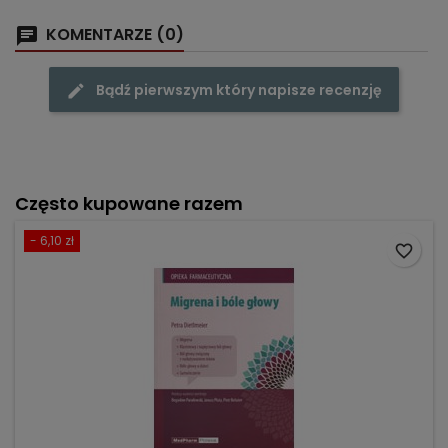
KOMENTARZE (0)
Bądź pierwszym który napisze recenzję
Często kupowane razem
- 6,10 zł
favorite_border