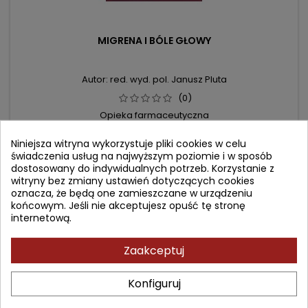
MIGRENA I BÓLE GŁOWY
Autor: red. wyd. pol. Janusz Pluta
(0)
Opieka farmaceutyczna
Cena
Cena
28,90 zł
Niniejsza witryna wykorzystuje pliki cookies w celu
35,00 zł
świadczenia usług na najwyższym poziomie i w sposób
podstawowa
Dodaj do koszyka

dostosowany do indywidualnych potrzeb. Korzystanie z
witryny bez zmiany ustawień dotyczących cookies
oznacza, że będą one zamieszczane w urządzeniu
końcowym. Jeśli nie akceptujesz opuść tę stronę
- 6,10 zł
internetową.
favorite_border
Zaakceptuj
Konfiguruj