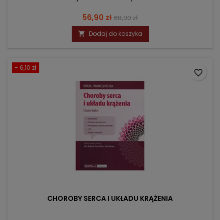
Cena
Cena
56,90 zł
68,00 zł
podstawowa
Dodaj do koszyka

- 6,10 zł
favorite_border
CHOROBY SERCA I UKŁADU KRĄŻENIA