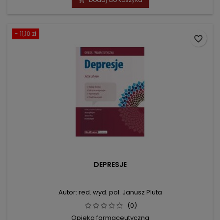
- 11,10 zł
favorite_border
DEPRESJE
Autor: red. wyd. pol. Janusz Pluta
(0)
Opieka farmaceutyczna