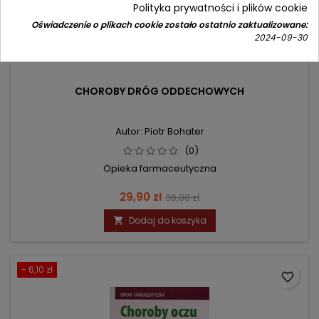
Polityka prywatności i plików cookie
Oświadczenie o plikach cookie zostało ostatnio zaktualizowane:
2024-09-30
CHOROBY DRÓG ODDECHOWYCH
Autor: Piotr Bohater
(0)
Opieka farmaceutyczna
Cena
Cena
29,90 zł
36,00 zł
podstawowa
Dodaj do koszyka

- 6,10 zł
favorite_border