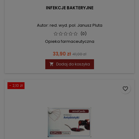
INFEKCJE BAKTERYJNE
Autor: red. wyd. pol. Janusz Pluta
(0)
Opieka farmaceutyczna
Cena
Cena
33,90 zł
41,00 zł
podstawowa
Dodaj do koszyka

- 2,10 zł
favorite_border