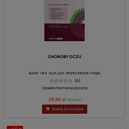
CHOROBY OCZU
Autor: red. wyd. pol. Marta Misiuk-Hojło
(0)
Opieka farmaceutyczna
Cena
Cena
29,90 zł
36,00 zł
podstawowa
Dodaj do koszyka

- 9,10 zł