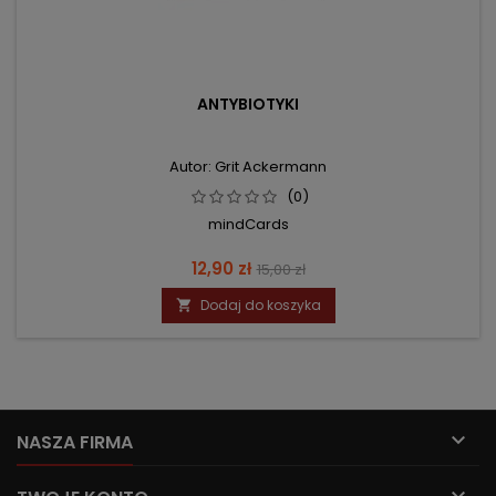
ANTYBIOTYKI
Autor: Grit Ackermann
(0)
mindCards
Cena
Cena
12,90 zł
15,00 zł
podstawowa
Dodaj do koszyka


NASZA FIRMA