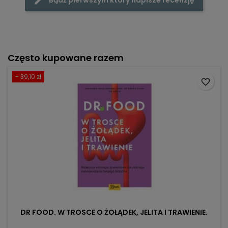
Bądź pierwszym który napisze recenzję
Często kupowane razem
- 39,10 zł
favorite_border
DR FOOD. W TROSCE O ŻOŁĄDEK, JELITA I TRAWIENIE.