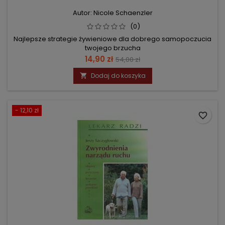
Autor: Nicole Schaenzler
(0)
Najlepsze strategie żywieniowe dla dobrego samopoczucia
twojego brzucha
Cena
Cena
14,90 zł
54,00 zł
podstawowa
Dodaj do koszyka

- 12,10 zł
favorite_border