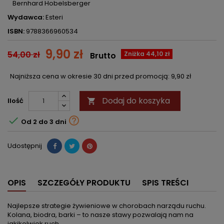
Bernhard Hobelsberger
Wydawca:
Esteri
ISBN:
9788366960534
9,90 zł
54,00 zł
Zniżka 44,10 zł
Brutto
Najniższa cena w okresie 30 dni przed promocją:
9,90 zł
Dodaj do koszyka
Ilość



Od 2 do 3 dni
Udostępnij
OPIS
SZCZEGÓŁY PRODUKTU
SPIS TREŚCI
Najlepsze strategie żywieniowe w chorobach narządu ruchu.
Kolana, biodra, barki – to nasze stawy pozwalają nam na
jakikolwiek ruch.