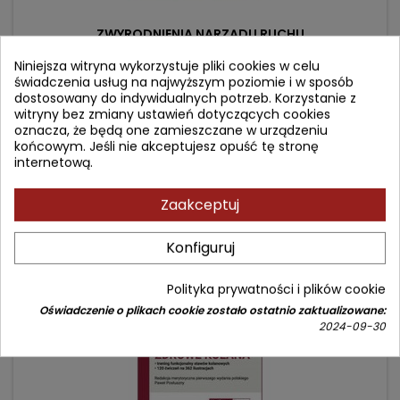
ZWYRODNIENIA NARZĄDU RUCHU
Niniejsza witryna wykorzystuje pliki cookies w celu
świadczenia usług na najwyższym poziomie i w sposób
Autor: Jerzy Szczygłowski
dostosowany do indywidualnych potrzeb. Korzystanie z
(0)
witryny bez zmiany ustawień dotyczących cookies
oznacza, że będą one zamieszczane w urządzeniu
Cena
Cena
66,90 zł
79,00 zł
końcowym. Jeśli nie akceptujesz opuść tę stronę
podstawowa
internetową.
Dodaj do koszyka

Zaakceptuj
- 10,10 zł
favorite_border
Konfiguruj
Polityka prywatności i plików cookie
Oświadczenie o plikach cookie zostało ostatnio zaktualizowane:
2024-09-30