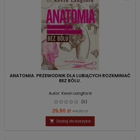
ANATOMIA. PRZEWODNIK DLA LUBIĄCYCH ROZKMINIAĆ
BEZ BÓLU.
Autor: Kevin Langford
(0)
Cena
Cena
29,90 zł
44,90 zł
podstawowa
Dodaj do koszyka
