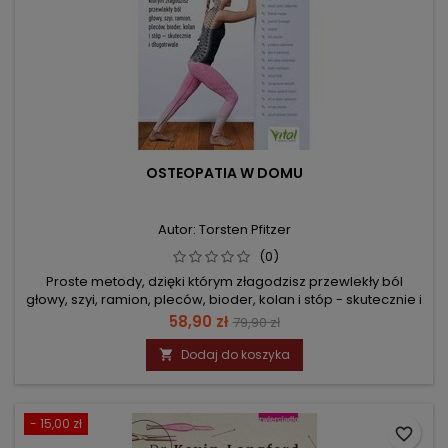
OSTEOPATIA W DOMU
Autor: Torsten Pfitzer
(0)
Proste metody, dzięki którym złagodzisz przewlekły ból
głowy, szyi, ramion, pleców, bioder, kolan i stóp - skutecznie i
długotrwale
Cena
Cena
58,90 zł
79,90 zł
podstawowa
Dodaj do koszyka

- 15,00 zł
favorite_border