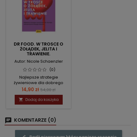
DR FOOD. W TROSCE O
ŻOŁĄDEK, JELITA I
TRAWIENIE.
Autor: Nicole Schaenzler
(0)
Najlepsze strategie
żywieniowe dla dobrego
samopoczucia twojego
Cena
Cena
14,90 zł
54,00 zł
brzucha
podstawowa
Dodaj do koszyka

KOMENTARZE (0)