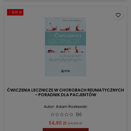
- 9,10 zł
favorite_border
ĆWICZENIA LECZNICZE W CHOROBACH REUMATYCZNYCH
- PORADNIK DLA PACJENTÓW
Autor: Adam Rosławski
(0)
Cena
Cena
54,90 zł
64,00 zł
podstawowa