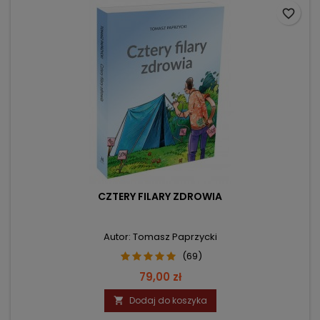
favorite_border
CZTERY FILARY ZDROWIA
Autor: Tomasz Paprzycki
(69)
Cena
79,00 zł
Dodaj do koszyka
