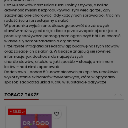
Bez 140 stawów nasz układ ruchu byłby sztywny, a każda
aktywność mięśni bezproduktywna. Tym więc gorzej, gdy
zaczynają one chorować. Gdy każdy ruch sprawia ból, tracimy
radość życia i przestajemy działać.
W poradniku wyjaśniono, dlaczego powrót do zdrowych
stawów możliwy jest dzięki diecie przeciwzapalnej oraz jakie
produkty spożywcze pomogą nam ograniczyć ból i uruchomić
własne siły samouzdrawiania organizmu.
Przejrzyste infografiki przedstawiają budowę naszych stawów
oraz zasadę ich działania. W książce znajdują się również
informacje, jak dochodzi do najczęstszych
chorób stawów, a także w jaki sposób – stosując minimum
leków – nad nimi zapanować.
Dodatkowo - ponad 50 urozmaiconych przepisów umożliwia
wykorzystanie składników żywieniowych, które w optymalny
sposób zaopatrzą układ ruchu w substancje odżywcze.
ZOBACZ TAKŻE
<
>
- 39,10 zł
favorite_border