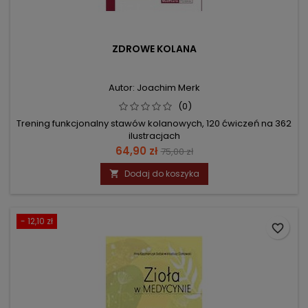
ZDROWE KOLANA
Autor: Joachim Merk
(0)
Trening funkcjonalny stawów kolanowych, 120 ćwiczeń na 362
ilustracjach
Cena
Cena
64,90 zł
75,00 zł
podstawowa
Dodaj do koszyka

- 12,10 zł
favorite_border