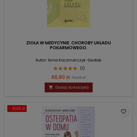
ZIOŁA W MEDYCYNIE. CHOROBY UKŁADU
POKARMOWEGO.
Autor: Ilona Kaczmarczyk-Sedlak
(1)
Cena
Cena
66,90 zł
79,00 zł
podstawowa
Dodaj do koszyka

- 21,00 zł
favorite_border