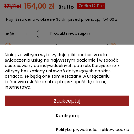
154,00 zł
171,11 zł
Zniżka 17,11 zł
Brutto
Najniższa cena w okresie 30 dni przed promocją:
154,00 zł
Produkt niedostępny
Ilość


Nakład wyczerpany (niedostępny u wydawcy)
Niniejsza witryna wykorzystuje pliki cookies w celu
świadczenia usług na najwyższym poziomie i w sposób
Udostępnij
dostosowany do indywidualnych potrzeb. Korzystanie z
witryny bez zmiany ustawień dotyczących cookies
Powiadom mnie o dostępności
oznacza, że będą one zamieszczane w urządzeniu
końcowym. Jeśli nie akceptujesz opuść tę stronę
Wprowadź swój adres email, aby otrzymać powiadomienie o
internetową.
dostępności tej książki
ZAPISZ
Zaakceptuj
OPIS
SZCZEGÓŁY PRODUKTU
Konfiguruj
The second edition of this highly acclaimed text is concise,
Polityka prywatności i plików cookie