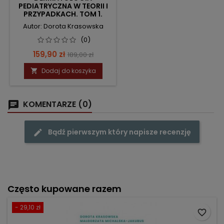
PEDIATRYCZNA W TEORII I
PRZYPADKACH. TOM 1.
Autor: Dorota Krasowska
(0)
Cena
Cena
159,90 zł
189,00 zł
podstawowa
Dodaj do koszyka

KOMENTARZE (0)
Bądź pierwszym który napisze recenzję
Często kupowane razem
- 29,10 zł
favorite_border