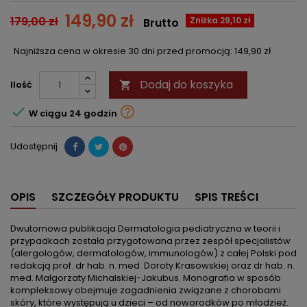
149,90 zł
179,00 zł
Zniżka 29,10 zł
Brutto
Najniższa cena w okresie 30 dni przed promocją:
149,90 zł
Dodaj do koszyka
Ilość



W ciągu 24 godzin
Udostępnij
OPIS
SZCZEGÓŁY PRODUKTU
SPIS TREŚCI
Dwutomowa publikacja Dermatologia pediatryczna w teorii i
przypadkach została przygotowana przez zespół specjalistów
(alergologów, dermatologów, immunologów) z całej Polski pod
redakcją prof. dr hab. n. med. Doroty Krasowskiej oraz dr hab. n.
med. Małgorzaty Michalskiej-Jakubus. Monografia w sposób
kompleksowy obejmuje zagadnienia związane z chorobami
skóry, które występują u dzieci – od noworodków po młodzież.