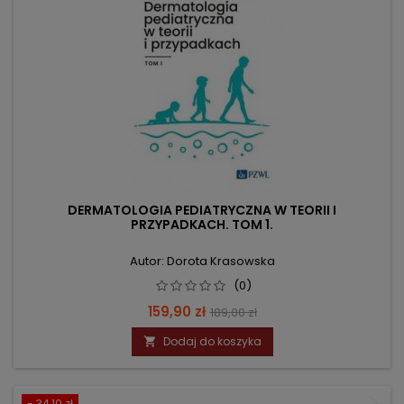
DERMATOLOGIA PEDIATRYCZNA W TEORII I
PRZYPADKACH. TOM 1.
Autor: Dorota Krasowska
(0)
Cena
Cena
159,90 zł
189,00 zł
podstawowa
Dodaj do koszyka

- 34,10 zł