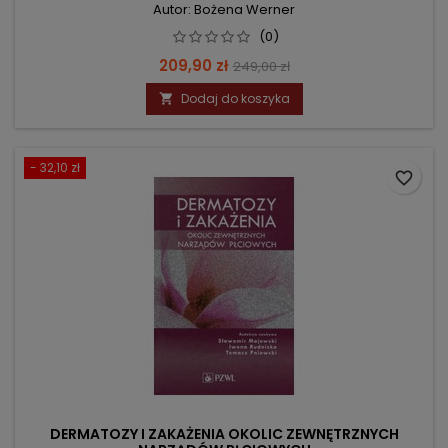
Autor: Bożena Werner
(0)
Cena
Cena
209,90 zł
249,00 zł
podstawowa
Dodaj do koszyka

- 32,10 zł
favorite_border
DERMATOZY I ZAKAŻENIA OKOLIC ZEWNĘTRZNYCH