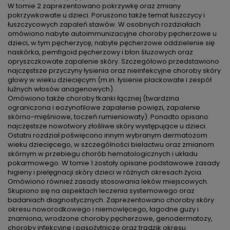
W tomie 2 zaprezentowano pokrzywkę oraz zmiany
pokrzywkowate u dzieci. Poruszono także temat łuszczycy i
łuszczycowych zapaleń stawów. W osobnych rozdziałach
omówiono nabyte autoimmunizacyjne choroby pęcherzowe u
dzieci, w tym pęcherzycę, nabyte pęcherzowe oddzielenie się
naskórka, pemfigoid pęcherzowy i błon śluzowych oraz
opryszczkowate zapalenie skóry. Szczegółowo przedstawiono
najczęstsze przyczyny łysienia oraz nieinfekcyjne choroby skóry
głowy w wieku dziecięcym (m.in. łysienie plackowate i zespół
luźnych włosów anagenowych).
Omówiono także choroby tkanki łącznej (twardzina
ograniczona i eozynofilowe zapalenie powięzi, zapalenie
skórno-mięśniowe, toczeń rumieniowaty). Ponadto opisano
najczęstsze nowotwory złośliwe skóry występujące u dzieci.
Ostatni rozdział poświęcono innym wybranym dermatozom
wieku dziecięcego, w szczególności bielactwu oraz zmianom
skórnym w przebiegu chorób hematologicznych i układu
pokarmowego. W tomie 1 zostały opisane podstawowe zasady
higieny i pielęgnacji skóry dzieci w różnych okresach życia.
Omówiono również zasady stosowania leków miejscowych.
Skupiono się na aspektach leczenia systemowego oraz
badaniach diagnostycznych. Zaprezentowano choroby skóry
okresu noworodkowego i niemowlęcego, łagodne guzy i
znamiona, wrodzone choroby pęcherzowe, genodermatozy,
choroby infekcyjne i pasożytnicze oraz trądzik okresu