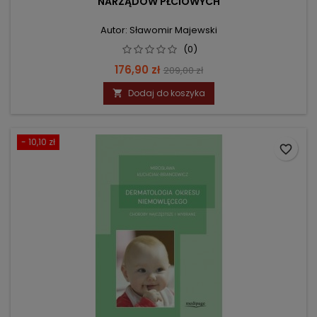
NARZĄDÓW PŁCIOWYCH
Autor: Sławomir Majewski
(0)
Cena
Cena
176,90 zł
209,00 zł
podstawowa
Dodaj do koszyka

- 10,10 zł
favorite_border