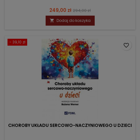
Cena
Cena
249,00 zł
294,00 zł
podstawowa
Dodaj do koszyka

- 39,10 zł
favorite_border
CHOROBY UKŁADU SERCOWO-NACZYNIOWEGO U DZIECI