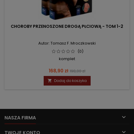
CHOROBY PRZENOSZONE DROGĄ PŁCIOWĄ - TOM 1-2
Autor: Tomasz F. Mroczkowski
(0)
komplet
Cena
Cena
168,90 zł
198,00 zł
podstawowa
Dodaj do koszyka


NASZA FIRMA

TWOJE KONTO