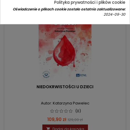
Polityka prywatności i plików cookie
Oświadczenie o plikach cookie zostało ostatnio zaktualizowane:
- 19,10 zł
favorite_border
2024-09-30
NIEDOKRWISTOŚCI U DZIECI
Autor: Katarzyna Pawelec
(0)
Cena
Cena
109,90 zł
129,00 zł
podstawowa
Dodaj do koszyka
