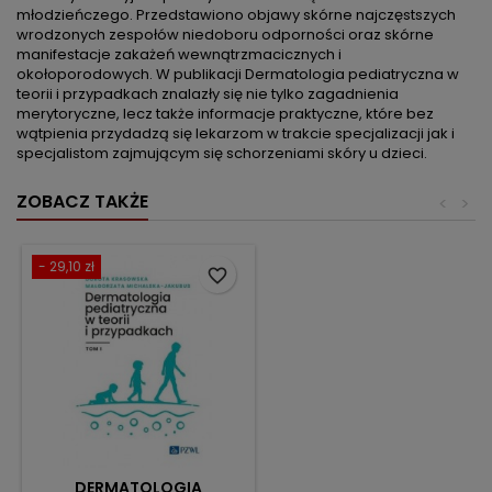
młodzieńczego. Przedstawiono objawy skórne najczęstszych
wrodzonych zespołów niedoboru odporności oraz skórne
manifestacje zakażeń wewnątrzmacicznych i
okołoporodowych. W publikacji Dermatologia pediatryczna w
teorii i przypadkach znalazły się nie tylko zagadnienia
merytoryczne, lecz także informacje praktyczne, które bez
wątpienia przydadzą się lekarzom w trakcie specjalizacji jak i
specjalistom zajmującym się schorzeniami skóry u dzieci.
ZOBACZ TAKŻE
<
>
- 29,10 zł
favorite_border
DERMATOLOGIA