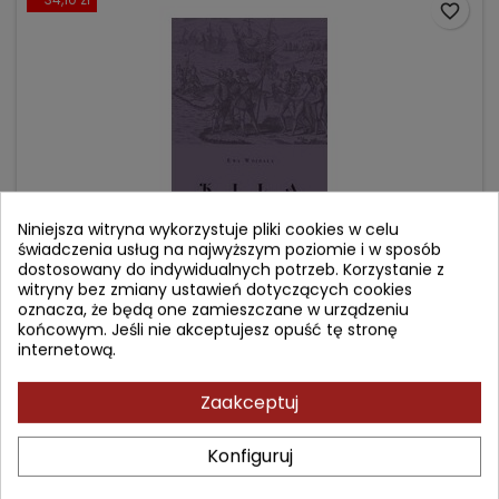
favorite_border
Niniejsza witryna wykorzystuje pliki cookies w celu
świadczenia usług na najwyższym poziomie i w sposób
dostosowany do indywidualnych potrzeb. Korzystanie z
witryny bez zmiany ustawień dotyczących cookies
KIŁA
oznacza, że będą one zamieszczane w urządzeniu
końcowym. Jeśli nie akceptujesz opuść tę stronę
internetową.
Autor: Ewa Wojdała
(0)
Zaakceptuj
Cena
Cena
54,90 zł
89,00 zł
podstawowa
Konfiguruj
Dodaj do koszyka
