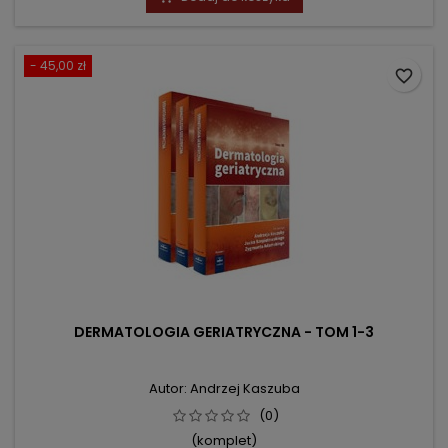
- 45,00 zł
favorite_border
DERMATOLOGIA GERIATRYCZNA - TOM 1-3
Autor: Andrzej Kaszuba
(0)
(komplet)