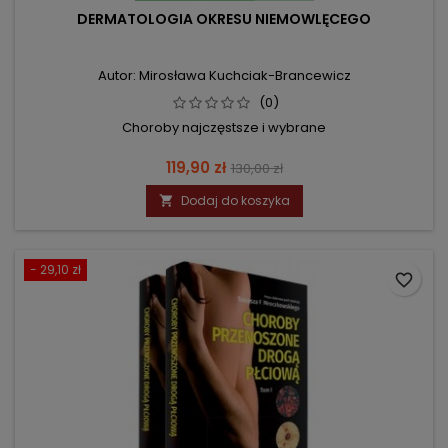
DERMATOLOGIA OKRESU NIEMOWLĘCEGO
Autor: Mirosława Kuchciak-Brancewicz
(0)
Choroby najczęstsze i wybrane
Cena
Cena
119,90 zł
130,00 zł
podstawowa
Dodaj do koszyka

- 29,10 zł
favorite_border