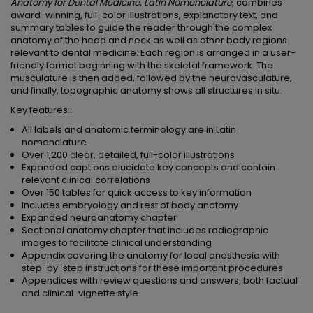
Anatomy for Dental Medicine, Latin Nomenclature
, combines
award-winning, full-color illustrations, explanatory text, and
summary tables to guide the reader through the complex
anatomy of the head and neck as well as other body regions
relevant to dental medicine. Each region is arranged in a user-
friendly format beginning with the skeletal framework. The
musculature is then added, followed by the neurovasculature,
and finally, topographic anatomy shows all structures in situ.
Key features::
All labels and anatomic terminology are in Latin
nomenclature
Over 1,200 clear, detailed, full-color illustrations
Expanded captions elucidate key concepts and contain
relevant clinical correlations
Over 150 tables for quick access to key information
Includes embryology and rest of body anatomy
Expanded neuroanatomy chapter
Sectional anatomy chapter that includes radiographic
images to facilitate clinical understanding
Appendix covering the anatomy for local anesthesia with
step-by-step instructions for these important procedures
Appendices with review questions and answers, both factual
and clinical-vignette style