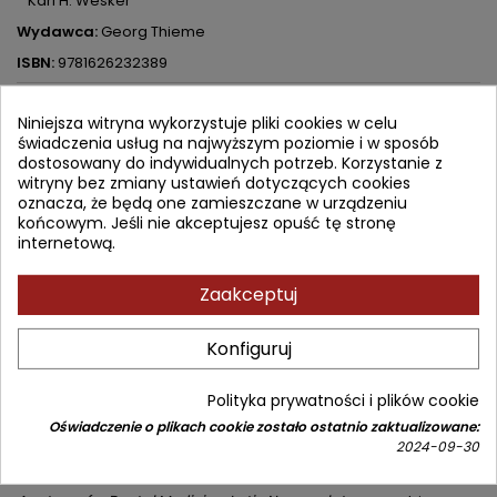
Karl H. Wesker
Wydawca:
Georg Thieme
ISBN:
9781626232389
430,92 zł
478,80 zł
Zniżka 47,88 zł
Brutto
Niniejsza witryna wykorzystuje pliki cookies w celu
świadczenia usług na najwyższym poziomie i w sposób
dostosowany do indywidualnych potrzeb. Korzystanie z
Najniższa cena w okresie 30 dni przed promocją:
430,92 zł
witryny bez zmiany ustawień dotyczących cookies
oznacza, że będą one zamieszczane w urządzeniu
Dodaj do koszyka
Ilość

końcowym. Jeśli nie akceptujesz opuść tę stronę
internetową.


Od 7 do 14 dni roboczych
Zaakceptuj
Udostępnij
Konfiguruj
OPIS
SZCZEGÓŁY PRODUKTU
SPIS TREŚCI
Polityka prywatności i plików cookie
Oświadczenie o plikach cookie zostało ostatnio zaktualizowane:
2024-09-30
A full-color text-atlas with all the anatomy dentists need to
know