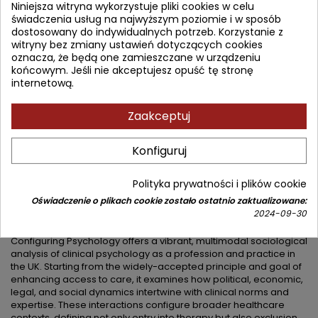
Niniejsza witryna wykorzystuje pliki cookies w celu
świadczenia usług na najwyższym poziomie i w sposób
163,30 zł
181,44 zł
Zniżka 18,14 zł
Brutto
dostosowany do indywidualnych potrzeb. Korzystanie z
witryny bez zmiany ustawień dotyczących cookies
oznacza, że będą one zamieszczane w urządzeniu
Najniższa cena w okresie 30 dni przed promocją:
163,30 zł
końcowym. Jeśli nie akceptujesz opuść tę stronę
internetową.
Dodaj do koszyka
Ilość

Zaakceptuj


Od 4 do 6 tygodni
Konfiguruj
Udostępnij
Polityka prywatności i plików cookie
Oświadczenie o plikach cookie zostało ostatnio zaktualizowane:
OPIS
SZCZEGÓŁY PRODUKTU
SPIS TREŚCI
2024-09-30
Configuring Psychology offers a vibrant, multimodal sociological
analysis of clinical psychology as a profession and practice in
the UK. Starting from the widely-accepted principle and goal of
enhancing access to care, it examines how political, economic,
legal, and social dynamics intertwine with clinical norms and
expertise. These interactions configure broader healthcare
contexts, defining not only entry into therapy but also exclusion