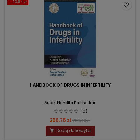
- 29,64 zł
favorite_border
HANDBOOK OF DRUGS IN INFERTILITY
Autor: Nandita Palshetkar
(0)
Cena
Cena
266,76 zł
296,40 zł
podstawowa
Dodaj do koszyka
