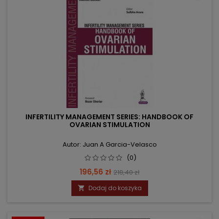
INFERTILITY MANAGEMENT SERIES: HANDBOOK OF
OVARIAN STIMULATION
Autor: Juan A Garcia-Velasco
(0)
Cena
Cena
196,56 zł
218,40 zł
podstawowa
Dodaj do koszyka
