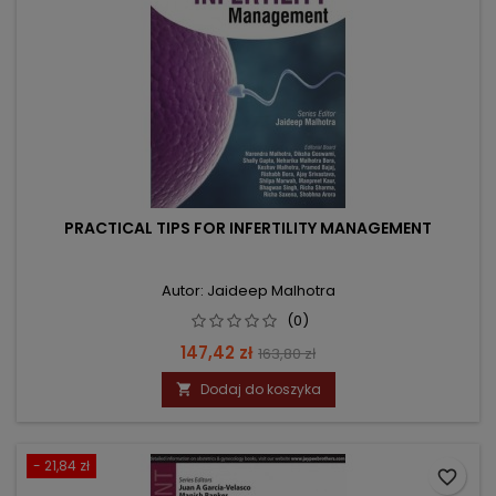
PRACTICAL TIPS FOR INFERTILITY MANAGEMENT
Autor: Jaideep Malhotra
(0)
Cena
Cena
147,42 zł
163,80 zł
podstawowa
Dodaj do koszyka

- 21,84 zł
favorite_border