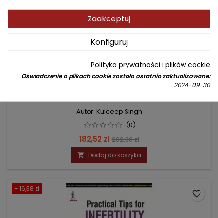
Zaakceptuj
Konfiguruj
Polityka prywatności i plików cookie
Oświadczenie o plikach cookie zostało ostatnio zaktualizowane:
STEP BY STEP ULTRASOUND IN INFERTILITY
2024-09-30
Autor: Kuldeep Singh
(0)
Cena
Cena
182,52 zł
202,80 zł
podstawowa
Dodaj do koszyka

- 16,38 zł
favorite_border