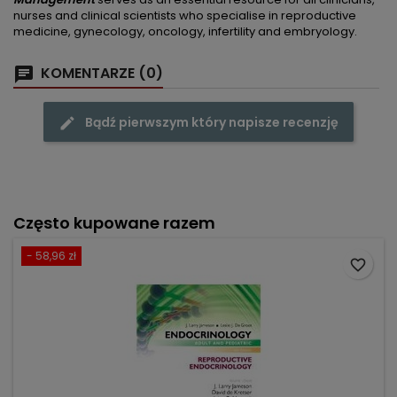
nurses and clinical scientists who specialise in reproductive
medicine, gynecology, oncology, infertility and embryology.
KOMENTARZE (0)
Bądź pierwszym który napisze recenzję
Często kupowane razem
- 58,96 zł
favorite_border