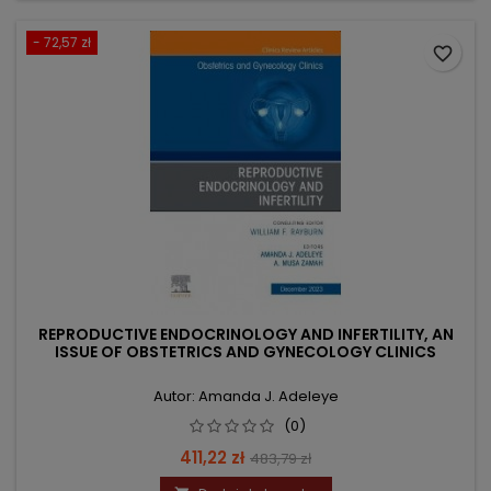
- 72,57 zł
favorite_border
REPRODUCTIVE ENDOCRINOLOGY AND INFERTILITY, AN
ISSUE OF OBSTETRICS AND GYNECOLOGY CLINICS
Autor: Amanda J. Adeleye
(0)
Cena
Cena
411,22 zł
483,79 zł
podstawowa