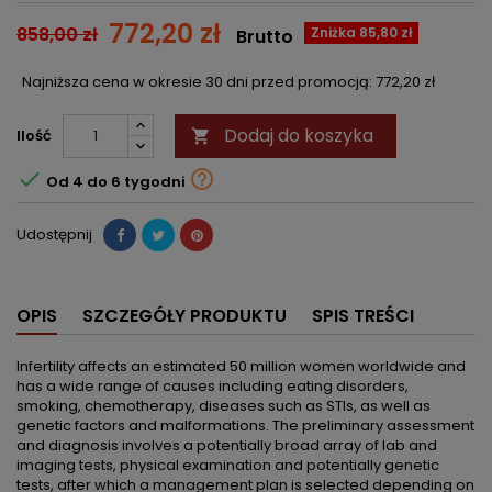
772,20 zł
858,00 zł
Zniżka 85,80 zł
Brutto
Najniższa cena w okresie 30 dni przed promocją:
772,20 zł
Dodaj do koszyka
Ilość



Od 4 do 6 tygodni
Udostępnij
OPIS
SZCZEGÓŁY PRODUKTU
SPIS TREŚCI
Infertility affects an estimated 50 million women worldwide and
has a wide range of causes including eating disorders,
smoking, chemotherapy, diseases such as STIs, as well as
genetic factors and malformations. The preliminary assessment
and diagnosis involves a potentially broad array of lab and
imaging tests, physical examination and potentially genetic
tests, after which a management plan is selected depending on