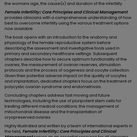
the womans age, the cause(s) and duration of the infertility.
Female Infertility:: Core Principles and Clinical Management
provides clinicians with a comprehensive understanding of how
best to overcome infertility using the various treatment options
now available.
The book opens with an introduction to the anatomy and
physiology of the female reproductive system before
describing the assessment and investigative tools used in
primary and secondary healthcare settings. Subsequent
chapters describe how to secure optimum functionality of the
ovaries, the measurement of ovarian reserves, stimulation
protocols and the process of oogenesis and oocyte collection.
Given their potential adverse impact on the quality of oocytes
and implantation, dedicated chapters focus on the treatment of
polycystic ovarian syndrome and endometriosis.
Concluding chapters address fast moving and future
technologies, including the use of pluripotent stem cells for
treating different medical conditions; the management of
mitochondrial disease and the transplantation of
cryopreserved ovaries.
Highly illustrated and written by a team of international experts in
the field,
Female Infertility:: Core Principles and Clinical
Management
serves as an essential resource for all clinicians,