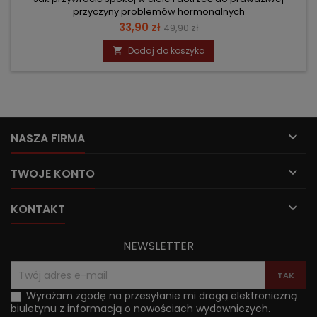
przyczyny problemów hormonalnych
Cena
Cena
33,90 zł
49,90 zł
podstawowa
Dodaj do koszyka


NASZA FIRMA

TWOJE KONTO

KONTAKT
NEWSLETTER
Wyrażam zgodę na przesyłanie mi drogą elektroniczną
biuletynu z informacją o nowościach wydawniczych.