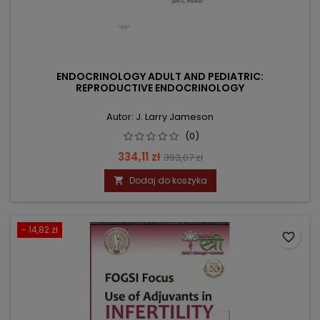
ENDOCRINOLOGY ADULT AND PEDIATRIC:
REPRODUCTIVE ENDOCRINOLOGY
Autor: J. Larry Jameson
(0)
Cena
Cena
334,11 zł
393,07 zł
podstawowa
Dodaj do koszyka

- 14,82 zł
favorite_border