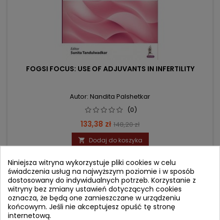
FOGSI FOCUS: USE OF ADJUVANTS IN INFERTILITY
Autor: Nandita Palshetkar
(0)
Cena
Cena
133,38 zł
148,20 zł
podstawowa
Dodaj do koszyka

Niniejsza witryna wykorzystuje pliki cookies w celu
świadczenia usług na najwyższym poziomie i w sposób
- 20,28 zł
favorite_border
dostosowany do indywidualnych potrzeb. Korzystanie z
witryny bez zmiany ustawień dotyczących cookies
oznacza, że będą one zamieszczane w urządzeniu
końcowym. Jeśli nie akceptujesz opuść tę stronę
internetową.