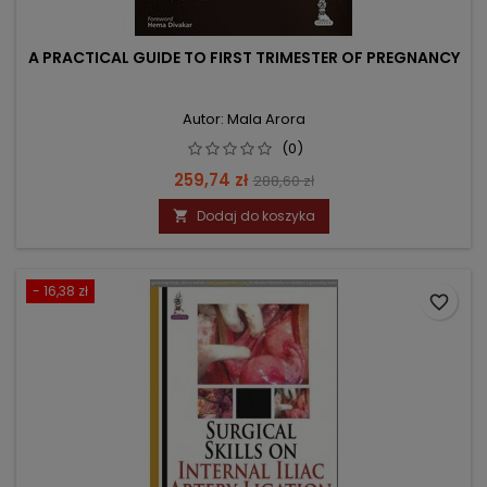
A PRACTICAL GUIDE TO FIRST TRIMESTER OF PREGNANCY
Autor: Mala Arora
(0)
Cena
Cena
259,74 zł
288,60 zł
podstawowa
Dodaj do koszyka

- 16,38 zł
favorite_border