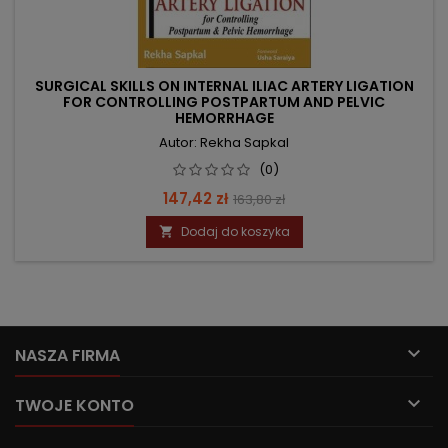
SURGICAL SKILLS ON INTERNAL ILIAC ARTERY LIGATION
FOR CONTROLLING POSTPARTUM AND PELVIC
HEMORRHAGE
Autor: Rekha Sapkal
(0)
Cena
Cena
147,42 zł
163,80 zł
podstawowa
Dodaj do koszyka


NASZA FIRMA

TWOJE KONTO