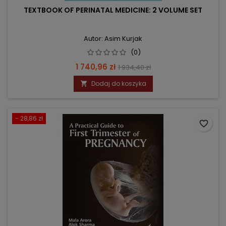
TEXTBOOK OF PERINATAL MEDICINE: 2 VOLUME SET
Autor: Asim Kurjak
(0)
Cena
Cena
1 740,96 zł
1 934,40 zł
podstawowa
Dodaj do koszyka

- 28,86 zł
favorite_border