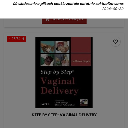
(0)
Oświadczenie o plikach cookie zostało ostatnio zaktualizowane:
2024-09-30
Cena
Cena
449,06 zł
498,96 zł
podstawowa
Dodaj do koszyka

- 25,74 zł
favorite_border
STEP BY STEP: VAGINAL DELIVERY