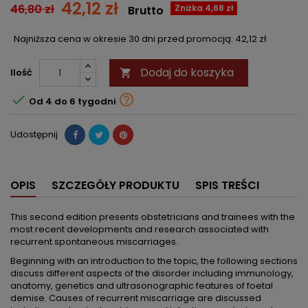
42,12 zł
46,80 zł
Zniżka 4,68 zł
Brutto
Najniższa cena w okresie 30 dni przed promocją:
42,12 zł
Dodaj do koszyka
Ilość



Od 4 do 6 tygodni
Udostępnij
OPIS
SZCZEGÓŁY PRODUKTU
SPIS TREŚCI
This second edition presents obstetricians and trainees with the
most recent developments and research associated with
recurrent spontaneous miscarriages.
Beginning with an introduction to the topic, the following sections
discuss different aspects of the disorder including immunology,
anatomy, genetics and ultrasonographic features of foetal
demise. Causes of recurrent miscarriage are discussed