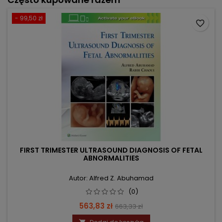
- 99,50 zł
favorite_border
FIRST TRIMESTER ULTRASOUND DIAGNOSIS OF FETAL
ABNORMALITIES
Autor: Alfred Z. Abuhamad
(0)
Cena
Cena
563,83 zł
663,33 zł
podstawowa