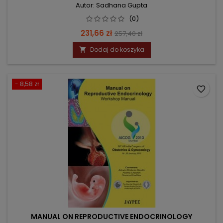
Autor: Sadhana Gupta
(0)
Cena
Cena
231,66 zł
257,40 zł
podstawowa
Dodaj do koszyka

- 8,58 zł
favorite_border
MANUAL ON REPRODUCTIVE ENDOCRINOLOGY