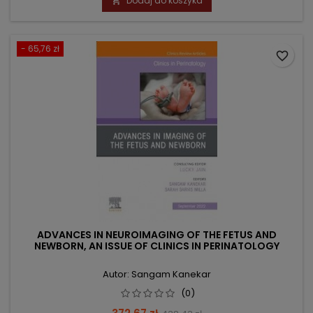
Dodaj do koszyka

- 65,76 zł
favorite_border
ADVANCES IN NEUROIMAGING OF THE FETUS AND
NEWBORN, AN ISSUE OF CLINICS IN PERINATOLOGY
Autor: Sangam Kanekar
(0)
Cena
Cena