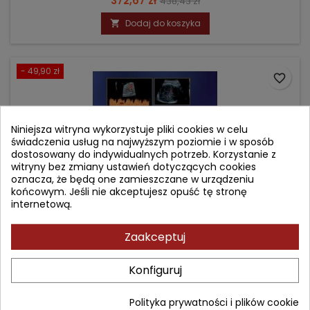
372,67 zł
438,43 zł
podstawowa
Dodaj do koszyka

- 49,90 zł
favorite_border
Niniejsza witryna wykorzystuje pliki cookies w celu
świadczenia usług na najwyższym poziomie i w sposób
dostosowany do indywidualnych potrzeb. Korzystanie z
witryny bez zmiany ustawień dotyczących cookies
oznacza, że będą one zamieszczane w urządzeniu
końcowym. Jeśli nie akceptujesz opuść tę stronę
internetową.
Zaakceptuj
PLACENTAL-FETAL GROWTH RESTRICTION
Konfiguruj
Autor: Christoph Lees
Polityka prywatności i plików cookie