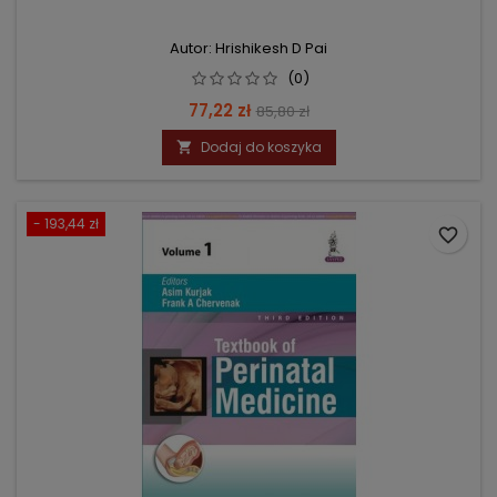
Autor: Hrishikesh D Pai
(0)
Cena
Cena
77,22 zł
85,80 zł
podstawowa
Dodaj do koszyka

- 193,44 zł
favorite_border