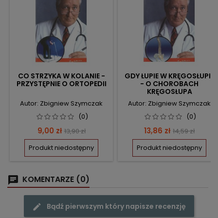
CO STRZYKA W KOLANIE -
GDY ŁUPIE W KRĘGOSŁUPIE
PRZYSTĘPNIE O ORTOPEDII
- O CHOROBACH
KRĘGOSŁUPA
Autor: Zbigniew Szymczak
Autor: Zbigniew Szymczak
(0)
(0)
Cena
Cena
Cena
Cena
9,00 zł
13,86 zł
13,90 zł
14,59 zł
podstawowa
podstawow
Produkt niedostępny
Produkt niedostępny
KOMENTARZE (0)
Bądź pierwszym który napisze recenzję