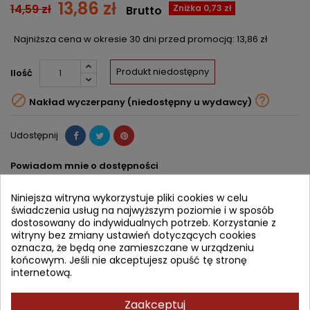
13,86 zł
14,59 zł
Zniżka 0,73 zł
Brutto
Najniższa cena w okresie 30 dni przed promocją:
13,86 zł
Produkt niedostępny
Ilość


Nakład wyczerpany (niedostępny u wydawcy)
Udostępnij
Powiadom mnie o dostępności
Wprowadź swój adres email, aby otrzymać powiadomienie o
dostępności tej książki
Niniejsza witryna wykorzystuje pliki cookies w celu
świadczenia usług na najwyższym poziomie i w sposób
dostosowany do indywidualnych potrzeb. Korzystanie z
ZAPISZ
witryny bez zmiany ustawień dotyczących cookies
oznacza, że będą one zamieszczane w urządzeniu
końcowym. Jeśli nie akceptujesz opuść tę stronę
OPIS
SZCZEGÓŁY PRODUKTU
internetową.
Książka Gdy boli i piecze. O chorobie wrzodowej żołądka i
Zaakceptuj
dwunastnicy ukazuje się jako druga pozycja serii Z MEDYCYNĄ