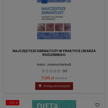
NAJCZĘSTSZE DERMATOZY W PRAKTYCE LEKARZA
RODZINNEGO
Autor: Joanna Narbutt
(0)
Cena
Cena
71,90 zł
84,00 zł
podstawowa
Dodaj do koszyka

- 4,10 zł
favorite_border