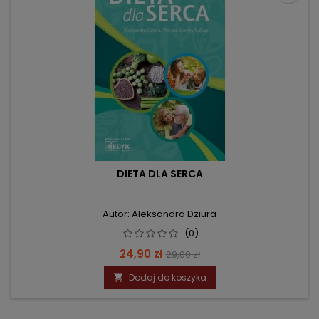
DIETA DLA SERCA
Autor: Aleksandra Dziura
(0)
Cena
Cena
24,90 zł
29,00 zł
podstawowa
Dodaj do koszyka
