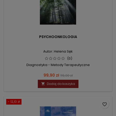
PSYCHOONKOLOGIA
Autor: Helena Sęk
(0)
Diagnostyka - Metody Terapeutyczne
Cena
Cena
99,90 zł
119,00 zł
podstawowa
Dodaj do koszyka

- 12,10 zł
favorite_border