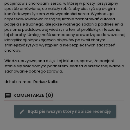
pacjentów z chorobami serca, w której w prosty i przystępny
sposób omówiono, co należy robić, aby cieszyć się długim i
komfortowym życiem w niewydolności serca. Wychodząc
naprzeciw lawinowo rosnącej liczbie zachorowań autorka
podjęła się trudnego, ale jakże ważnego zadania podniesienia
poziomu podstawowej wiedzy na temat profilaktyki i leczenia
tej choroby. Umiejętność samooceny prowadząca do wczesnej
identyfikacji niepokojących objawów pozwoli chorym
zmniejszyć ryzyko wystąpienia niebezpiecznych zaostrzeń
choroby.
Wiedza, przyswojona dzięki tej lekturze, sprawi, że pacjent
stanie się świadomym partnerem lekarza w skutecznej walce o
zachowanie dobrego zdrowia.
dr hab. n. med. Dariusz Kałka
KOMENTARZE (0)
Bądź pierwszym który napisze recenzję