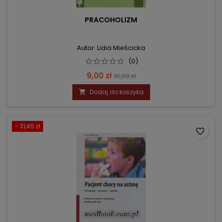
PRACOHOLIZM
Autor: Lidia Mieścicka
(0)
Cena
Cena
9,00 zł
10,00 zł
podstawowa
Dodaj do koszyka

- 31,45 zł
favorite_border