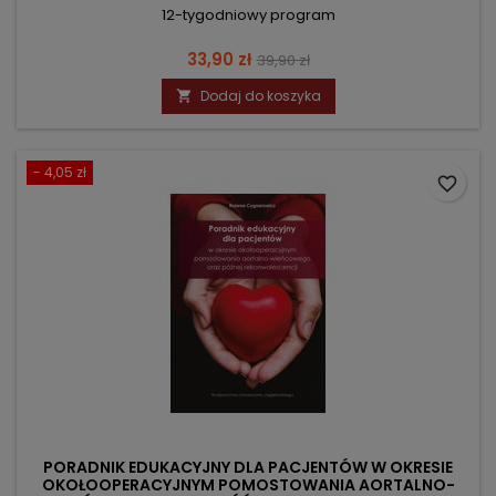
12-tygodniowy program
Cena
Cena
33,90 zł
39,90 zł
podstawowa
Dodaj do koszyka

- 4,05 zł
favorite_border
PORADNIK EDUKACYJNY DLA PACJENTÓW W OKRESIE
OKOŁOOPERACYJNYM POMOSTOWANIA AORTALNO-