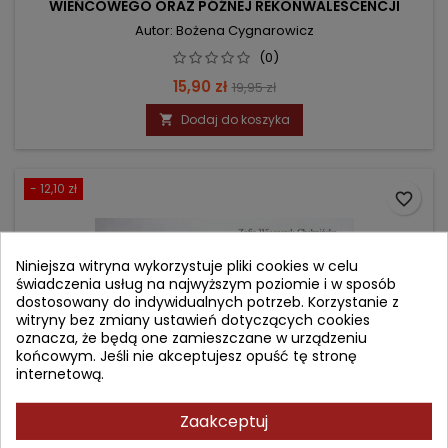
WIEŃCOWEGO ORAZ PÓŹNEJ REKONWALESCENCJI
Autor: Bożena Cygnarowicz
(0)
Cena
Cena
15,90 zł
19,95 zł
podstawowa
Dodaj do koszyka

- 12,10 zł
favorite_border
Niniejsza witryna wykorzystuje pliki cookies w celu
świadczenia usług na najwyższym poziomie i w sposób
dostosowany do indywidualnych potrzeb. Korzystanie z
witryny bez zmiany ustawień dotyczących cookies
oznacza, że będą one zamieszczane w urządzeniu
końcowym. Jeśli nie akceptujesz opuść tę stronę
internetową.
Zaakceptuj