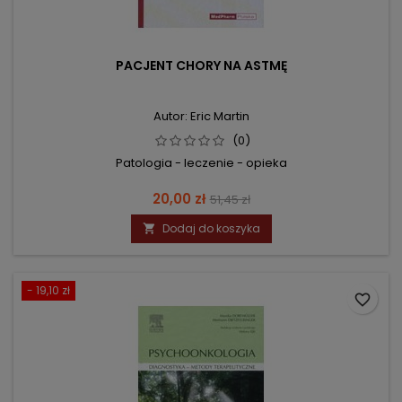
PACJENT CHORY NA ASTMĘ
Autor: Eric Martin
(0)
Patologia - leczenie - opieka
Cena
Cena
20,00 zł
51,45 zł
podstawowa
Dodaj do koszyka

- 19,10 zł
favorite_border