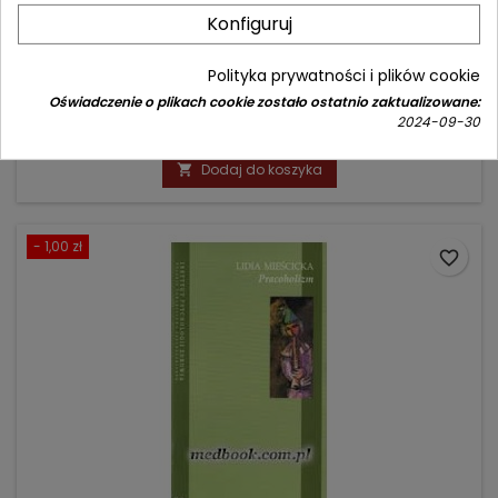
ŻYWIENIE W CHOROBACH SERCA
Konfiguruj
Autor: Zofia Wieczorek-Chełmińska
Polityka prywatności i plików cookie
(0)
Oświadczenie o plikach cookie zostało ostatnio zaktualizowane:
2024-09-30
Cena
Cena
66,90 zł
79,00 zł
podstawowa
Dodaj do koszyka

- 1,00 zł
favorite_border