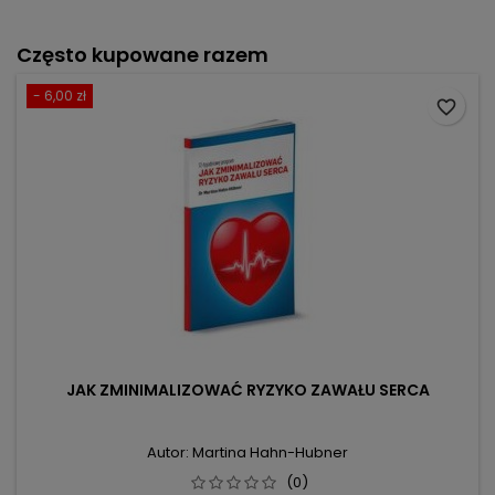
Często kupowane razem
- 6,00 zł
favorite_border
JAK ZMINIMALIZOWAĆ RYZYKO ZAWAŁU SERCA
Autor: Martina Hahn-Hubner
(0)