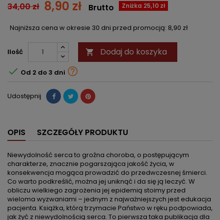
8,90 zł
34,00 zł
Zniżka 25,10 zł
Brutto
Najniższa cena w okresie 30 dni przed promocją:
8,90 zł
Dodaj do koszyka
Ilość



Od 2 do 3 dni
Udostępnij
OPIS
SZCZEGÓŁY PRODUKTU
Niewydolność serca to groźna choroba, o postępującym
charakterze, znacznie pogarszająca jakość życia, w
konsekwencja mogąca prowadzić do przedwczesnej śmierci.
Co warto podkreślić, można jej uniknąć i da się ją leczyć. W
obliczu wielkiego zagrożenia jej epidemią stoimy przed
wieloma wyzwaniami – jednym z najważniejszych jest edukacja
pacjenta. Książka, którą trzymacie Państwo w ręku podpowiada,
jak żyć z niewydolnością serca. To pierwsza taka publikacja dla