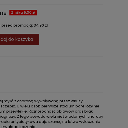
Zniżka 5,30 zł
tto
ni przed promocją:
34,90 zł
daj do koszyka
jej mylić z chorobą wywoływaną przez wirusy -
zepić. U wielu osób pierwsze stadium boreliozy nie
adium przewlekłe. Różnorodność objawów oraz brak
 diagnozy. Z tego powodu wielu nieświadomych choroby
apia antybiotykowa daje szansę na łatwe wyleczenie
otrwałego leczenia!