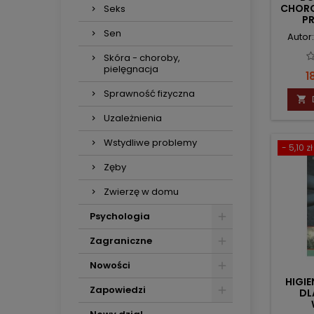
CHORO
Seks
PR
Sen
Autor
Skóra - choroby,
pielęgnacja
C
1
Sprawność fizyczna

Uzależnienia
Wstydliwe problemy
- 5,10 zł
Zęby
Zwierzę w domu
Psychologia
Zagraniczne
Nowości
HIGIE
Zapowiedzi
DL