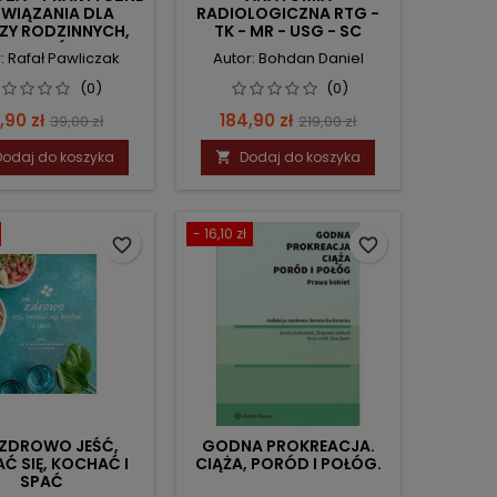
WIĄZANIA DLA
RADIOLOGICZNA RTG -
ZY RODZINNYCH,
TK - MR - USG - SC
EDIATRÓW I
: Rafał Pawliczak
Autor: Bohdan Daniel
NTERNISTÓW
(0)
(0)
ena
Cena
Cena
Cena
,90 zł
184,90 zł
39,00 zł
219,00 zł
podstawowa
podstawowa
Dodaj do koszyka
Dodaj do koszyka

- 16,10 zł
favorite_border
favorite_border
 ZDROWO JEŚĆ,
GODNA PROKREACJA.
Ć SIĘ, KOCHAĆ I
CIĄŻA, PORÓD I POŁÓG.
SPAĆ