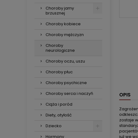
Choroby jamy
brzusznej
Choroby kobiece
Choroby mężczyzn
Choroby
neurologiczne
Choroby oczu, uszu
Choroby płuc
Choroby psychiczne
Choroby serca i naczyń
OPIS
Ciąża i poród
Zagrożeni
odkleszc
Diety, otyłość
zostaje 
standary
Dziecko
pacjentó
Hormony
już we w