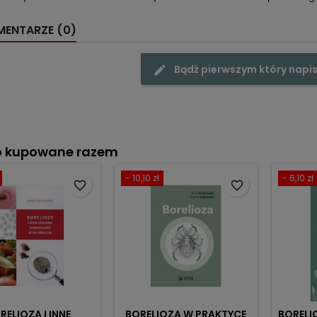
ENTARZE (0)
Bądź pierwszym który napis
o kupowane razem
- 10,10 zł
- 6,10 zł
favorite_border
favorite_border
RELIOZA I INNE
BORELIOZA W PRAKTYCE
BORELI