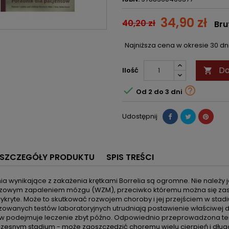
34,90 zł
40,20 zł
Bru
Najniższa cena w okresie 30 d
Do
Ilość



Od 2 do 3 dni
Udostępnij
SZCZEGÓŁY PRODUKTU
SPIS TREŚCI
a wynikające z zakażenia krętkami Borrelia są ogromne. Nie należy 
zowym zapaleniem mózgu (WZM), przeciwko któremu można się zaszc
wykryte. Może to skutkować rozwojem choroby i jej przejściem w st
zowanych testów laboratoryjnych utrudniają postawienie właściwej
w podejmuje leczenie zbyt późno. Odpowiednio przeprowadzona ter
czesnym stadium - może zaoszczędzić choremu wielu cierpień i dług