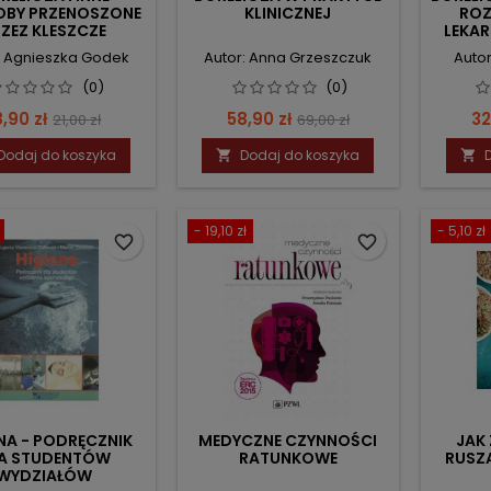
BY PRZENOSZONE
KLINICZNEJ
ROZ
ZEZ KLESZCZE
LEKAR
P
: Agnieszka Godek
Autor: Anna Grzeszczuk
Autor
I
(0)
(0)
ena
Cena
Cena
Cena
C
8,90 zł
58,90 zł
32
21,00 zł
69,00 zł
podstawowa
podstawowa
Dodaj do koszyka
Dodaj do koszyka


- 19,10 zł
- 5,10 zł
favorite_border
favorite_border
NA - PODRĘCZNIK
MEDYCZNE CZYNNOŚCI
JAK
A STUDENTÓW
RATUNKOWE
RUSZA
WYDZIAŁÓW