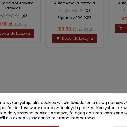
OSMETOLOGII
 Eugenia Murawska-
Autor: Amelia Patrzała
Auto
Ciałowicz
(0)
(0)
Zgodne z ERC 2015
Ce
43
ena
Cena
,90 zł
85,00 zł
Cena
Cena
109,90 zł

129,00 zł
podstawowa
Dodaj do koszyka
podstawowa
Dodaj do koszyka

ryna wykorzystuje pliki cookies w celu świadczenia usług na najw
sposób dostosowany do indywidualnych potrzeb. Korzystanie z w
ień dotyczących cookies oznacza, że będą one zamieszczane w
li nie akceptujesz opuść tę stronę internetową.