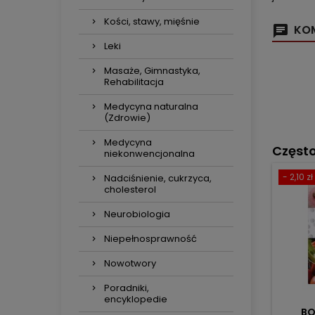
Kości, stawy, mięśnie
KOM
Leki
Masaże, Gimnastyka,
Rehabilitacja
Medycyna naturalna
(Zdrowie)
Medycyna
Częst
niekonwencjonalna
- 2,10 zł
Nadciśnienie, cukrzyca,
cholesterol
Neurobiologia
Niepełnosprawność
Nowotwory
Poradniki,
encyklopedie
BO