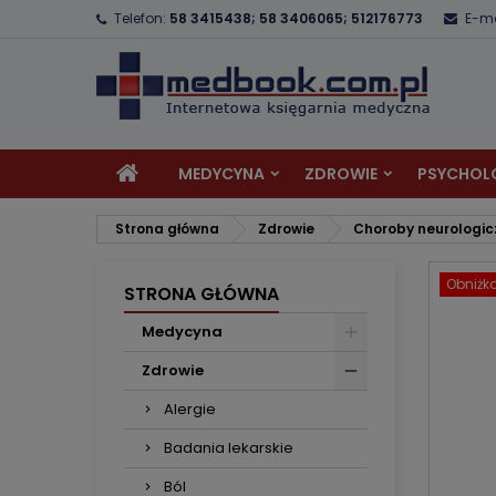
Telefon:
58 3415438; 58 3406065; 512176773
E-ma
D
U
Z
add_circle_outline
Mu
Na
MEDYCYNA
ZDROWIE
PSYCHOL
Strona główna
Zdrowie
Choroby neurologic
Obniżk
STRONA GŁÓWNA
Medycyna
Zdrowie
Alergie
Badania lekarskie
Ból