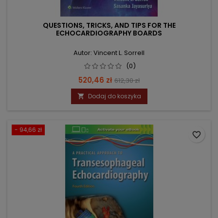
QUESTIONS, TRICKS, AND TIPS FOR THE
ECHOCARDIOGRAPHY BOARDS
Autor: Vincent L. Sorrell
(0)
Cena
Cena
520,46 zł
612,30 zł
podstawowa
Dodaj do koszyka

- 94,66 zł
favorite_border