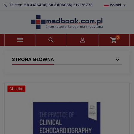

Telefon:
58 3415438; 58 3406065; 512176773
Polski
×
×
×
Dodaj do listy życzeń
Utwórz listę życzeń
Zaloguj się
Utwórz nową listę
add_circle_outline
Musisz być zalogowany by zapisać produkty na
Nazwa listy życzeń
swojej liście życzeń.
0



shopping_cart
Anuluj
Zaloguj się
Anuluj
Utwórz listę życzeń
STRONA GŁÓWNA
Obniżka