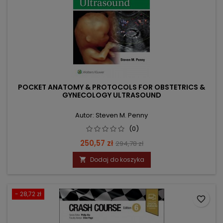
POCKET ANATOMY & PROTOCOLS FOR OBSTETRICS &
GYNECOLOGY ULTRASOUND
Autor: Steven M. Penny
(0)
Cena
Cena
250,57 zł
294,78 zł
podstawowa
Dodaj do koszyka

- 28,72 zł
favorite_border