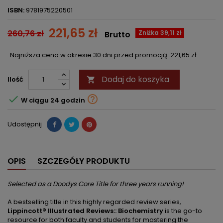
ISBN:
9781975220501
221,65 zł
260,76 zł
Zniżka 39,11 zł
Brutto
Najniższa cena w okresie 30 dni przed promocją:
221,65 zł
Dodaj do koszyka
Ilość



W ciągu 24 godzin
Udostępnij
OPIS
SZCZEGÓŁY PRODUKTU
Sel‎ected as a Doodys Core Title for three years running!
A bestselling title in this highly regarded review series,
Lippincott® Illustrated Reviews:: Biochemistry
is the go-to
resource for both faculty and students for mastering the