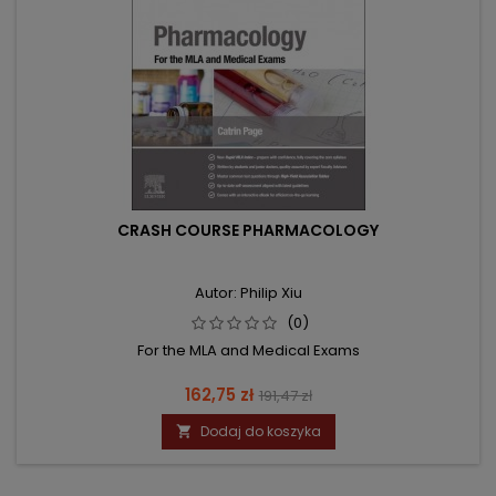
CRASH COURSE PHARMACOLOGY
Autor: Philip Xiu
(0)
For the MLA and Medical Exams
Cena
Cena
162,75 zł
191,47 zł
podstawowa
Dodaj do koszyka
