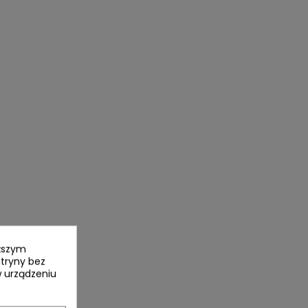
yższym
itryny bez
 urządzeniu