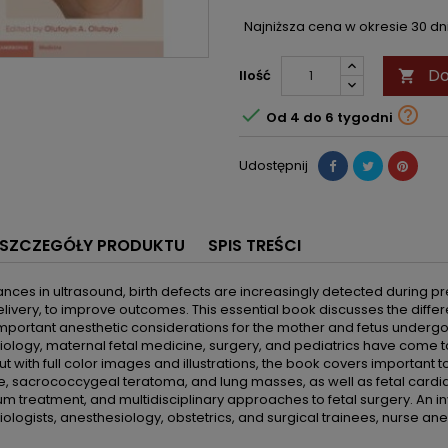
Najniższa cena w okresie 30 d
Do
Ilość



Od 4 do 6 tygodni
Udostępnij
SZCZEGÓŁY PRODUKTU
SPIS TREŚCI
nces in ultrasound, birth defects are increasingly detected during
livery, to improve outcomes. This essential book discusses the differ
mportant anesthetic considerations for the mother and fetus undergoin
ology, maternal fetal medicine, surgery, and pediatrics have come t
t with full color images and illustrations, the book covers important t
 sacrococcygeal teratoma, and lung masses, as well as fetal cardiac i
um treatment, and multidisciplinary approaches to fetal surgery. An in
ologists, anesthesiology, obstetrics, and surgical trainees, nurse ane