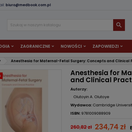
il:
biuro@medbook.com.pl
odaj do listy życzeń
twórz listę życzeń
aloguj się

Utwórz nową listę
sisz być zalogowany by zapisać produkty na swojej liście życzeń.
zwa listy życzeń
OGIA
ZAGRANICZNE
NOWOŚCI
ZAPOWIEDZI
Anuluj
Zaloguj si
y
Anesthesia for Maternal-Fetal Surgery: Concepts and Clinical 
Anuluj
Utwórz listę życze
Anesthesia for Ma
a
and Clinical Pract
Autorzy:
Olutoyin A. Olutoye
Wydawca:
Cambridge Universit
ISBN:
9781009088909
234,74 zł
260,82 zł