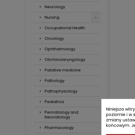
Neurology
Nursing
Occupational Health
Oncology
Ophthalmology
Otorhinolaryngology
Paliative medicine
Pathology
Pathophysiology
Pediatrics
Niniejsza wit
Perinatology and
poziomie i w 
Neonatology
zmiany ustaw
końcowym. Jeś
Pharmacology