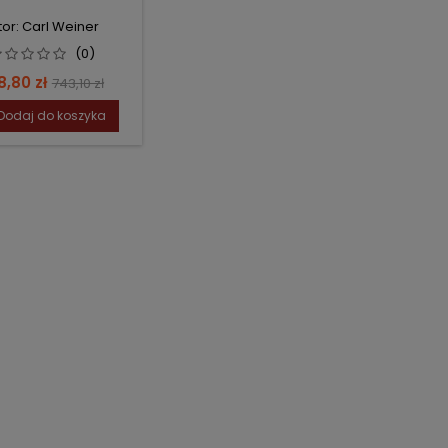
tor: Carl Weiner
(0)
na
Cena
8,80 zł
743,10 zł
podstawowa
Dodaj do koszyka