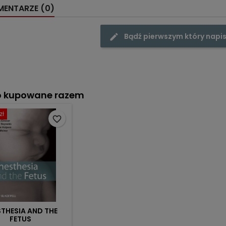
ENTARZE (0)
Bądź pierwszym który napis
o kupowane razem
zł
favorite_border
THESIA AND THE
FETUS