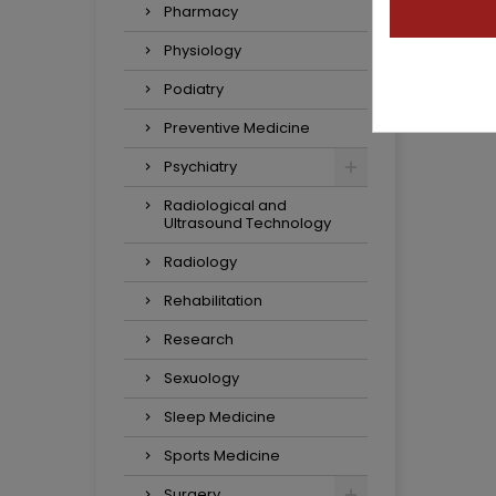
Pharmacy
Physiology
Podiatry
Preventive Medicine
Psychiatry
Radiological and
Ultrasound Technology
Radiology
Rehabilitation
Research
Sexuology
Sleep Medicine
Sports Medicine
Surgery