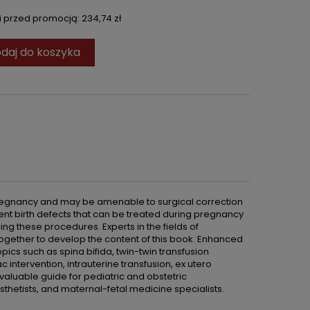
ni przed promocją:
234,74 zł
daj do koszyka
 pregnancy and may be amenable to surgical correction
ent birth defects that can be treated during pregnancy
g these procedures. Experts in the fields of
ogether to develop the content of this book. Enhanced
opics such as spina bifida, twin-twin transfusion
ntervention, intrauterine transfusion, ex utero
valuable guide for pediatric and obstetric
sthetists, and maternal-fetal medicine specialists.