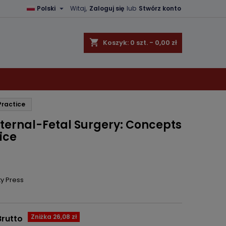

Polski
Witaj,
Zaloguj się
lub
Stwórz konto
×
×
×
shopping_cart
Koszyk:
0
szt. - 0,00 zł
ę
Practice
ń
ternal-Fetal Surgery: Concepts
ice
y Press
Zniżka 26,08 zł
Brutto