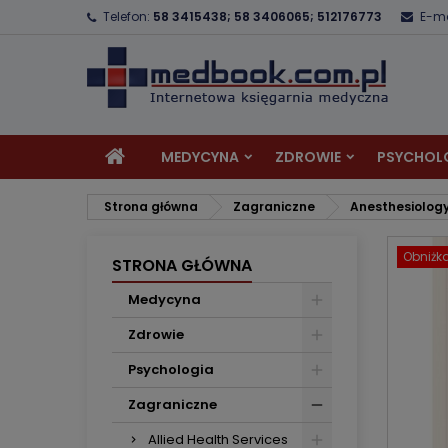
Telefon:
58 3415438; 58 3406065; 512176773
E-ma
D
U
Z
add_circle_outline
Mu
Na
MEDYCYNA
ZDROWIE
PSYCHOL
Strona główna
Zagraniczne
Anesthesiolog
Obniżk
STRONA GŁÓWNA
Medycyna
Zdrowie
Psychologia
Zagraniczne
Allied Health Services