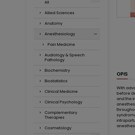
All
Allied Sciences
Anatomy
Anesthesiology
Pain Medicine
Audiology & Speech
Pathology
Biochemistry
OPIS
Biostatistics
With adva
Clinical Medicine
before de
and the i
Clinical Psychology
anesthesi
throughou
Complementary
syndrome,
Therapies
intrapart
anesthesi
Cosmetology