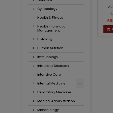
Au
Gynecology
Health & Fitness
Ce
66
Health Information

Management
Histology
Human Nutrition
Immunology
Infectious Diseases
Intensive Care
Internal Medicine
Laboratory Medicine
Medical Administration
Microbiology