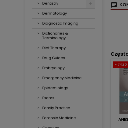
Dentistry
KOM
Dermatology
Diagnostic Imaging
Dictionaries &
Terminology
Diet Therapy
Częst
Drug Guides
- 74,30 
Embryology
Emergency Medicine
Epidemiology
Exams
Family Practice
Forensic Medicine
ANES
Genetics