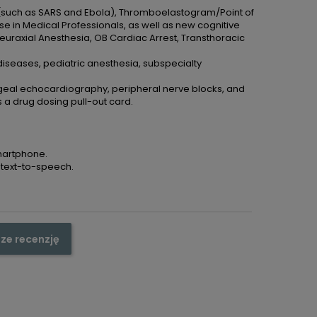
s (such as SARS and Ebola), Thromboelastogram/Point of
se in Medical Professionals, as well as new cognitive
uraxial Anesthesia, OB Cardiac Arrest, Transthoracic
seases, pediatric anesthesia, subspecialty
hageal echocardiography, peripheral nerve blocks, and
 a drug dosing pull-out card.
martphone.
 text-to-speech.
ze recenzję