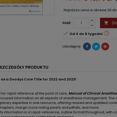
Najniższa cena w okresie 30 d
Do
Ilość



Od 4 do 6 tygodni
Udostępnij
SZCZEGÓŁY PRODUKTU
d as a Doodys Core Title for 2022 and 2023!
for rapid reference at the point of care,
Manual of Clinical Anesthe
ly focused information on all aspects of anesthesia management. Th
iplinary expertise in one resource, offering revised and updated conten
hapters, margin icons noting pearls and pitfalls, and more.
ts information in a rapid-reference, outline format throughout, with
s, cross-references to related text, and more.