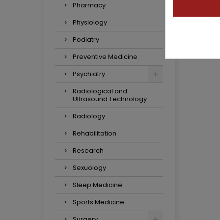
Pharmacy
Physiology
Podiatry
Preventive Medicine
Psychiatry
Radiological and
Ultrasound Technology
Radiology
Rehabilitation
Research
Sexuology
Sleep Medicine
Sports Medicine
Surgery