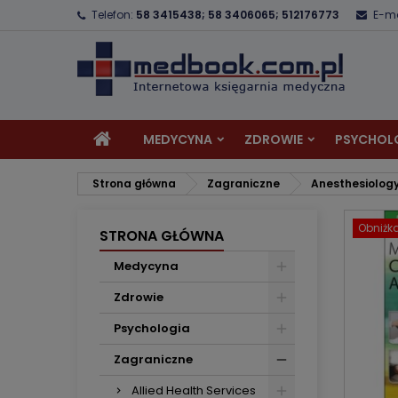
Telefon:
58 3415438; 58 3406065; 512176773
E-ma
D
U
Z
add_circle_outline
Mu
Na
MEDYCYNA
ZDROWIE
PSYCHOL
Strona główna
Zagraniczne
Anesthesiolog
Obniżk
STRONA GŁÓWNA
Medycyna
Zdrowie
Psychologia
Zagraniczne
Allied Health Services