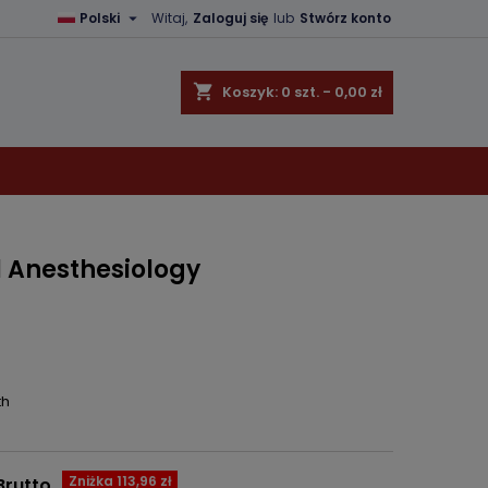

Polski
Witaj,
Zaloguj się
lub
Stwórz konto
×
×
×
shopping_cart
Koszyk:
0
szt. - 0,00 zł
ę
ń
l Anesthesiology
th
Zniżka 113,96 zł
Brutto