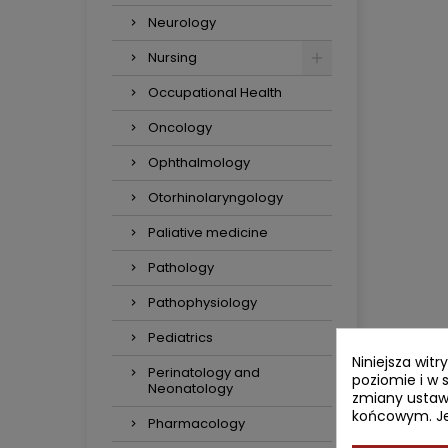
Neurology
Nursing
Occupational Health
Oncology
Ophthalmology
Otorhinolaryngology
Paliative medicine
Pathology
Pathophysiology
Pediatrics
Niniejsza wit
Perinatology and
poziomie i w 
Neonatology
zmiany ustaw
końcowym. Jeś
Pharmacology