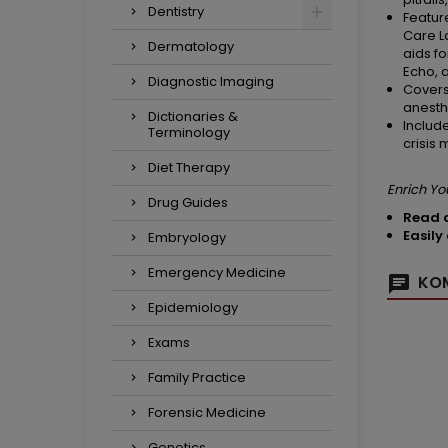
Dentistry
Featur
Care L
Dermatology
aids f
Echo, 
Diagnostic Imaging
Covers
anesth
Dictionaries &
Includ
Terminology
crisis
Diet Therapy
Enrich Yo
Drug Guides
R
ead d
Easily
Embryology
Emergency Medicine
KOM
Epidemiology
Exams
Family Practice
Forensic Medicine
Genetics