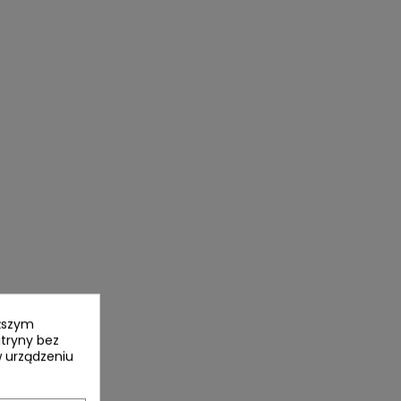
yższym
itryny bez
 urządzeniu