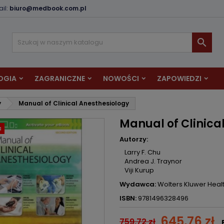
il:
biuro@medbook.com.pl
odaj do listy życzeń
twórz listę życzeń
aloguj się

Utwórz nową listę
sisz być zalogowany by zapisać produkty na swojej liście życzeń.
zwa listy życzeń
OGIA
ZAGRANICZNE
NOWOŚCI
ZAPOWIEDZI
Anuluj
Zaloguj si
y
Manual of Clinical Anesthesiology
Anuluj
Utwórz listę życze
Manual of Clinica
a
Autorzy:
Larry F. Chu
Andrea J. Traynor
Viji Kurup
Wydawca:
Wolters Kluwer Heal
ISBN:
9781496328496
645,76 zł
759,72 zł