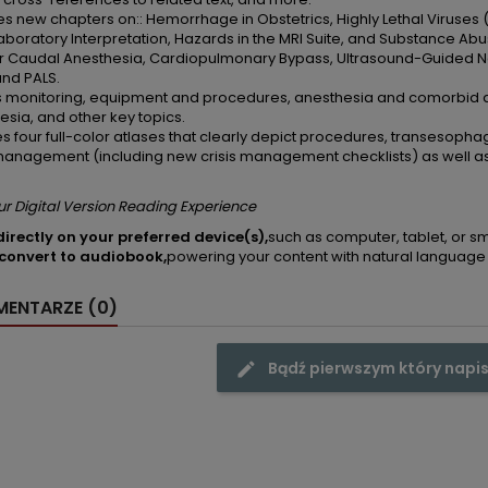
es new chapters on:: Hemorrhage in Obstetrics, Highly Lethal Viruse
aboratory Interpretation, Hazards in the MRI Suite, and Substance Abu
or Caudal Anesthesia, Cardiopulmonary Bypass, Ultrasound-Guided Ne
and PALS.
 monitoring, equipment and procedures, anesthesia and comorbid di
esia, and other key topics.
es four full-color atlases that clearly depict procedures, transesop
 management (including new crisis management checklists) as well as
ur Digital Version Reading Experience
irectly on your preferred device(s),
such as computer, tablet, or s
 convert to audiobook,
powering your content with natural language
ENTARZE (0)
Bądź pierwszym który napis