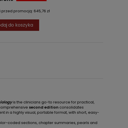
ni przed promocją:
645,76 zł
daj do koszyka
siology
is the clinicians go-to resource for practical,
e comprehensive
s
econd edition
consolidates
t in a highly visual, portable format, with short, easy-
 color-coded sections, chapter summaries, pearls and