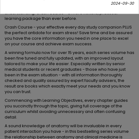
via Student Consult. Search, read and revise whilst on the move
2024-09-30
and use the interactive self-assessment to test your
understanding.
Crash Course
- a more flexible, practical
learning package than ever before.
Crash Course - your effective every day study companion PLUS
the perfect antidote for exam stress! Save time and be assured
you have the core information you need in one place to excel
on your course and achieve exam success.
A winning formula now for over 15 years, each series volume has
been fine tuned and fully updated, with an improved layout
tailored to make your life easier. Especially written by senior
medical students or recent graduates - those who have just
been in the exam situation - with all information thoroughly
checked and quality assured by expert faculty advisers, the
result are books which exactly meet your needs and you know
you can trust.
Commencing with Learning Objectives, every chapter guides
you succinctly through the topic, giving full coverage of the
curriculum whilst avoiding unnecessary and often confusing
detail.
A sound knowledge of anatomy will be invaluable in every
patient interaction you have - in this bestselling series volume
the relationship between anatomy and clinical medicine is