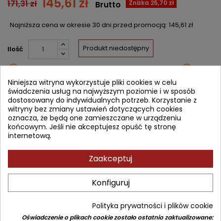
145,61 zł
171,31 zł
Zniżka 25,70 zł
Brutto
Najniższa cena w okresie 30 dni przed promocją:
145,61 zł
Produkt niedostępny
Ilość


Nakład wyczerpany (niedostępny u wydawcy)
Niniejsza witryna wykorzystuje pliki cookies w celu
świadczenia usług na najwyższym poziomie i w sposób
Udostępnij
dostosowany do indywidualnych potrzeb. Korzystanie z
witryny bez zmiany ustawień dotyczących cookies
Powiadom mnie o dostępności
oznacza, że będą one zamieszczane w urządzeniu
końcowym. Jeśli nie akceptujesz opuść tę stronę
Wprowadź swój adres email, aby otrzymać powiadomienie o
internetową.
dostępności tej książki
ZAPISZ
Zaakceptuj
Konfiguruj
OPIS
SZCZEGÓŁY PRODUKTU
SPIS TREŚCI
Polityka prywatności i plików cookie
The (printed) Updated Edition now comes with added value
access to the complete, downloadable digital version version
Oświadczenie o plikach cookie zostało ostatnio zaktualizowane: