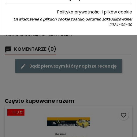
format. Anatomical terms and basic structures are first defined
before moving on to more detailed perspectives of the upper
Polityka prywatności i plików cookie
limb, thorax, abdomen, pelvis and perineum, lower limb, head
and neck, and back. Radiological representations of each area
Oświadczenie o plikach cookie zostało ostatnio zaktualizowane:
are also included. Clinical aspects of this subject are integrated
2024-09-30
throughout the book and surface anatomy is presented with
references to clinical examination.
KOMENTARZE (0)
Bądź pierwszym który napisze recenzję
Często kupowane razem
- 11,10 zł
favorite_border