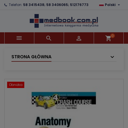

Telefon:
58 3415438; 58 3406065; 512176773
Polski
×
×
×
Dodaj do listy życzeń
Utwórz listę życzeń
Zaloguj się
Utwórz nową listę
add_circle_outline
Musisz być zalogowany by zapisać produkty na
Nazwa listy życzeń
swojej liście życzeń.
0



shopping_cart
Anuluj
Zaloguj się
Anuluj
Utwórz listę życzeń
STRONA GŁÓWNA
Obniżka