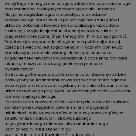
wersji tego znanego i cenionego podręcznika przeznaczonego
dla Czytelników studiujących morfologię ciała ludzkiego.
Mając na względzie ogromne postępy w dziedzinie
przyżyciowego obrazowania poszczególnych narządów i
układów dokonano koniecznych aktualizacji oraz dodano
ilustracje, uwzględniając stan obecnej wiedzy w zakresie
diagnostyki medycznej (m.in. tomografy TK i MR, angiogramy).
Podobnie jak w poprzednich wydaniach publikacji duża jej
część poświęcona jest zagadnieniom klinicznym, ponieważ
obowiązujące obecnie wymogi dotyczące nauczania
zagadnień teoretycznych w powiazaniu z codzienną praktyką
lekarską muszą zostać uwzględnione w procesie
dydaktycznym.
Do trzeciego tomu podręcznika dołączono obszerny rozdział
poświęcony neuroanatomii, zawierający dane morfologiczne
wraz z rycinami i obrazami uzyskanymi w trakcie badan struktur
układu nerwowego przy użyciu nowoczesnych technik z zakresu
szeroko pojętej radiologii.
W trakcie opracowywania tekstu oraz rycin, wraz z ich opisami,
staraliśmy się uwzględnić pewne zmiany w pojęciach i
ustaleniach dotyczących zarówno budowy poszczególnych
struktur oraz układów, jak i obowiązującego
międzynarodowego mianownictwa anatomicznego.
prof. dr hab. n. med. Michał Polguj
prof. dr hab. n. med. Kazimierz S. Jedrzejewski