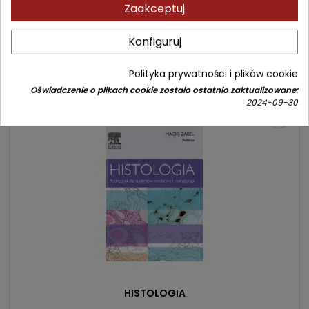
Zaakceptuj
Anatomia narządów wewnętrznych
Cena
Cena
92,90 zł
109,00 zł
Konfiguruj
podstawowa
Dodaj do koszyka

Polityka prywatności i plików cookie
Oświadczenie o plikach cookie zostało ostatnio zaktualizowane:
2024-09-30
- 24,10 zł
favorite_border
HISTOLOGIA