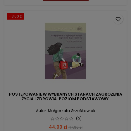
- 3,00 zł
favorite_border
POSTĘPOWANIE W WYBRANYCH STANACH ZAGROŻENIA
ŻYCIA I ZDROWIA. POZIOM PODSTAWOWY.
Autor: Małgorzata Grześkowiak
(0)
Cena
Cena
44,90 zł
47,90 zł