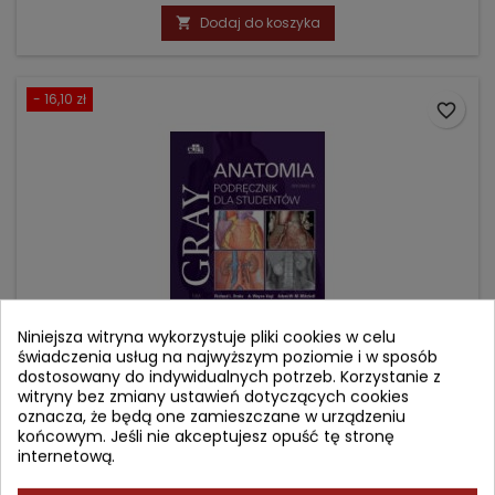
podstawowa
Dodaj do koszyka

- 16,10 zł
favorite_border
Niniejsza witryna wykorzystuje pliki cookies w celu
świadczenia usług na najwyższym poziomie i w sposób
dostosowany do indywidualnych potrzeb. Korzystanie z
GRAY ANATOMIA. PODRĘCZNIK DLA STUDENTÓW. TOM 2
witryny bez zmiany ustawień dotyczących cookies
oznacza, że będą one zamieszczane w urządzeniu
końcowym. Jeśli nie akceptujesz opuść tę stronę
internetową.
Autor: Richard Drake
(0)