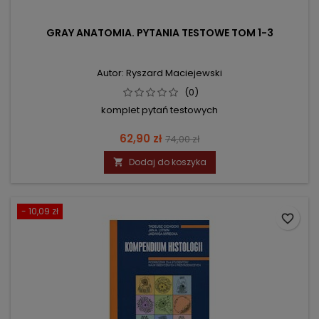
GRAY ANATOMIA. PYTANIA TESTOWE TOM 1-3
Autor: Ryszard Maciejewski
(0)
komplet pytań testowych
Cena
Cena
62,90 zł
74,00 zł
podstawowa
Dodaj do koszyka

- 10,09 zł
favorite_border