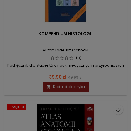
KOMPENDIUM HISTOLOGII
Autor: Tadeusz Cichocki
(0)
Podręcznik dla studentów nauk medycznych i przyrodniczych
Cena
Cena
39,90 zł
49,99 zł
podstawowa
Dodaj do koszyka

- 59,10 zł
favorite_border