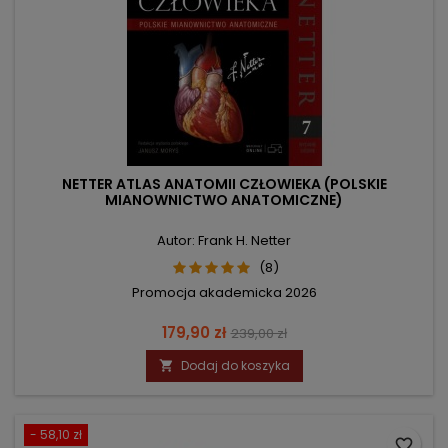
NETTER ATLAS ANATOMII CZŁOWIEKA (POLSKIE
MIANOWNICTWO ANATOMICZNE)
Autor: Frank H. Netter
(8)
Promocja akademicka 2026
Cena
Cena
179,90 zł
239,00 zł
podstawowa
Dodaj do koszyka

- 58,10 zł
favorite_border