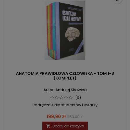
ANATOMIA PRAWIDŁOWA CZŁOWIEKA - TOM 1-8
(KOMPLET)
Autor: Andrzej Skawina
(0)
Podręcznik dla studentów i lekarzy
Cena
Cena
199,90 zł
258,00 zł
podstawowa
Dodaj do koszyka
