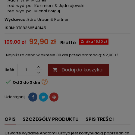
Adam W. M. Mitchell
red. wyd. pol. Kazimierz S. Jędrzejewski
red. wyd. pol. Michał Polguj
Wydawca:
Edra Urban & Partner
ISBN:
9788366548145
92,90 zł
109,00 zł
Zniżka 16,10 zł
Brutto
Najniższa cena w okresie 30 dni przed promocją:
92,90 zł
Dodaj do koszyka
Ilość



Od 2 do 3 dni
Udostępnij
OPIS
SZCZEGÓŁY PRODUKTU
SPIS TREŚCI
Czwarte wydanie Anatomii Graya jest kontynuacją poprzednich