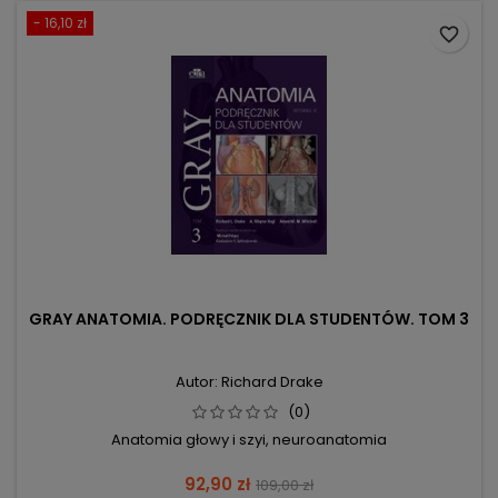
- 16,10 zł
favorite_border
GRAY ANATOMIA. PODRĘCZNIK DLA STUDENTÓW. TOM 3
Autor: Richard Drake
(0)
Anatomia głowy i szyi, neuroanatomia
Cena
Cena
92,90 zł
109,00 zł