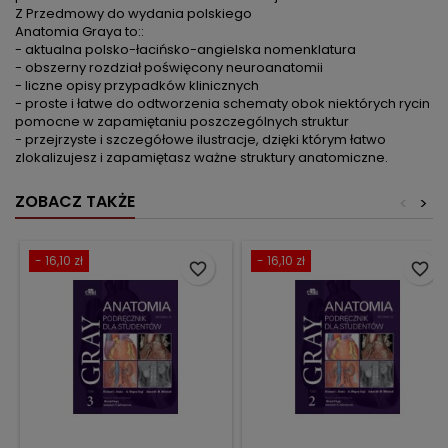
Z Przedmowy do wydania polskiego
Anatomia Graya to::
- aktualna polsko-łacińsko-angielska nomenklatura
- obszerny rozdział poświęcony neuroanatomii
- liczne opisy przypadków klinicznych
- proste i łatwe do odtworzenia schematy obok niektórych rycin
pomocne w zapamiętaniu poszczególnych struktur
- przejrzyste i szczegółowe ilustracje, dzięki którym łatwo
zlokalizujesz i zapamiętasz ważne struktury anatomiczne.
ZOBACZ TAKŻE
<
>
- 16,10 zł
- 16,10 zł
favorite_border
favorite_border