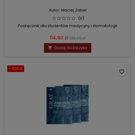
Autor: Maciej Zabel
(0)
Podręcznik dla studentów medycyny i stomatologii
Cena
Cena
114,90 zł
139,00 zł
podstawowa
Dodaj do koszyka

- 11,10 zł
favorite_border