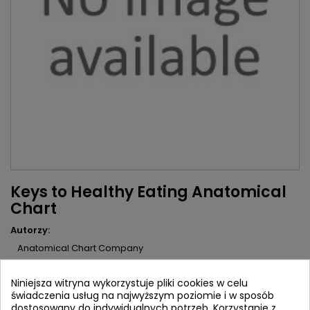
Keys to Healthy Eating Anatomical
Chart
Autorzy:
Anatomical Chart Company
Wydawca:
Lippincott Williams & Wilkins
Niniejsza witryna wykorzystuje pliki cookies w celu
ISBN:
9781587794377
świadczenia usług na najwyższym poziomie i w sposób
dostosowany do indywidualnych potrzeb. Korzystanie z