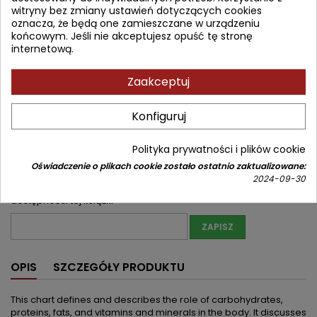
22,40 zł
24,88 zł
Zniżka 2,48 zł
witryny bez zmiany ustawień dotyczących cookies
Brutto
oznacza, że będą one zamieszczane w urządzeniu
końcowym. Jeśli nie akceptujesz opuść tę stronę
Najniższa cena w okresie 30 dni przed promocją:
22,40 zł
internetową.
Produkt niedostępny
Ilość
Zaakceptuj


Nakład wyczerpany (niedostępny u wydawcy)
Konfiguruj
Udostępnij
Polityka prywatności i plików cookie
Oświadczenie o plikach cookie zostało ostatnio zaktualizowane:
Powiadom mnie o dostępności
2024-09-30
Wprowadź swój adres email, aby otrzymać powiadomienie o
dostępności tej książki
ZAPISZ
OPIS
SZCZEGÓŁY PRODUKTU
This chart defines and describes the role of carbohydrates,
proteins, fats, and vitamins and minerals in the body. It discusses